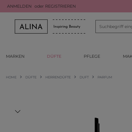
ANMELDEN
oder
REGISTRIEREN
m Hauptinhalt springen
Zur Suche springen
Zur Hauptnavigation springen
MARKEN
DÜFTE
PFLEGE
MAK
HOME
DÜFTE
HERRENDÜFTE
DUFT
PARFUM
Bildergalerie überspringen