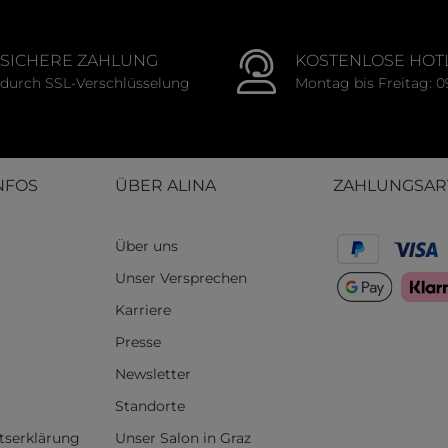
SICHERE ZAHLUNG
KOSTENLOSE HOT
durch SSL-Verschlüsselung
Montag bis Freitag: 0
NFOS
ÜBER ALINA
ZAHLUNGSAR
Über uns
Unser Versprechen
Karriere
Presse
Newsletter
Standorte
itserklärung
Unser Salon in Graz