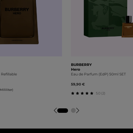
BURBERRY
Hero
Refillable
Eau de Parfum (EdP) 50ml SET
59,90 €
illiliter)
5.0 (2)
Durchschnittliche Bewert
tliche Bewertung von 0 von 5 Sternen