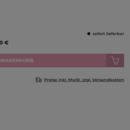
Durchschnittl
sofort lieferbar
90 €
N WARENKORB
Preise inkl. MwSt. zzgl. Versandkosten