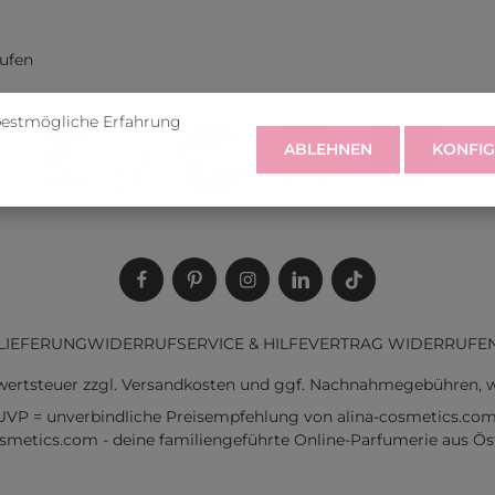
rufen
bestmögliche Erfahrung
ABLEHNEN
KONFIG
LIEFERUNG
WIDERRUF
SERVICE & HILFE
VERTRAG WIDERRUFE
rwertsteuer zzgl.
Versandkosten
und ggf. Nachnahmegebühren, w
UVP = unverbindliche Preisempfehlung von alina-cosmetics.com
osmetics.com - deine familiengeführte Online-Parfumerie aus Öst