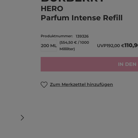
HERO
Parfum Intense Refill
Produktnummer:
139326
(554,50 € / 1000
110,
200 ML
UVP
192,00 €
Milliliter)
IN DE
Zum Merkzettel hinzufügen