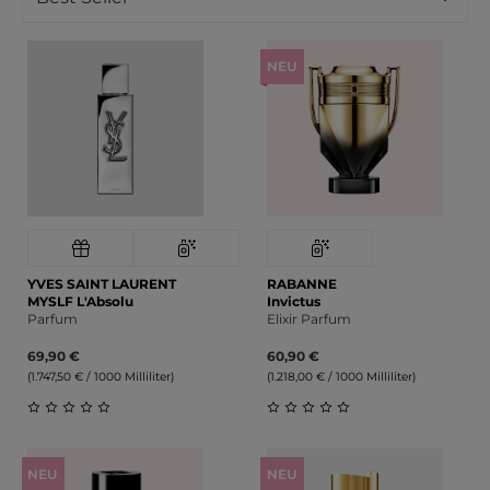
NEU
YVES SAINT LAURENT
RABANNE
MYSLF L'Absolu
Invictus
Parfum
Elixir Parfum
69,90 €
60,90 €
(1.747,50 € / 1000 Milliliter)
(1.218,00 € / 1000 Milliliter)
Durchschnittliche Bewertung von 0 von 5 Sternen
Durchschnittliche Bewert
NEU
NEU