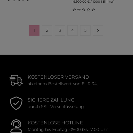
(9.900,00 € / 1000 Milliliter)
Durchschnittliche Bewertung von 0 von 5 Sternen
Durchschnittliche Bewert
1
2
3
4
5
Seite
Seite
Seite
Seite
Seite
KOSTENLOSER VERSAND
ab einem Bestellwert von EUR 34,-
SICHERE ZAHLUNG
durch SSL-Verschlüsselung
KOSTENLOSE HOTLINE
Montag bis Freitag: 09:00 bis 17:00 Uhr