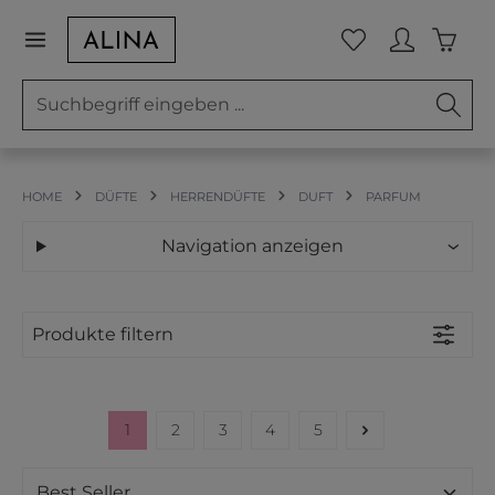
Zum Hauptinhalt springen
Waren
Du hast 0 Prod
HOME
DÜFTE
HERRENDÜFTE
DUFT
PARFUM
Navigation anzeigen
Produkte filtern
1
2
3
4
5
Seite
Seite
Seite
Seite
Seite