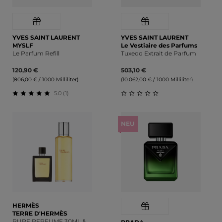
YVES SAINT LAURENT
YVES SAINT LAURENT
MYSLF
Le Vestiaire des Parfums
Le Parfum Refill
Tuxedo Extrait de Parfum
120,90 €
503,10 €
(806,00 € / 1000 Milliliter)
(10.062,00 € / 1000 Milliliter)
5.0 (1)
Durchschnittliche Bewertung von 5 von 5 Sternen
Durchschnittliche Bewert
NEU
HERMÈS
TERRE D'HERMÈS
PURE PERFUME 30ML &