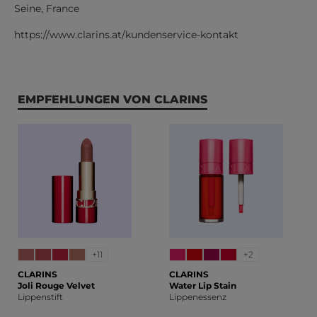
Seine, France
https://www.clarins.at/kundenservice-kontakt
Produktgalerie überspringen
EMPFEHLUNGEN VON CLARINS
+11
+2
CLARINS
CLARINS
Joli Rouge Velvet
Water Lip Stain
Lippenstift
Lippenessenz