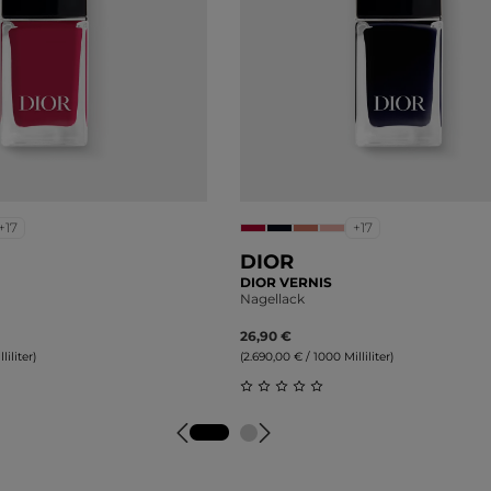
+17
+17
DIOR
DIOR VERNIS
Nagellack
26,90 €
liliter)
(2.690,00 € / 1000 Milliliter)
liche Bewertung von 0 von 5 Sternen
Durchschnittliche Bewertung