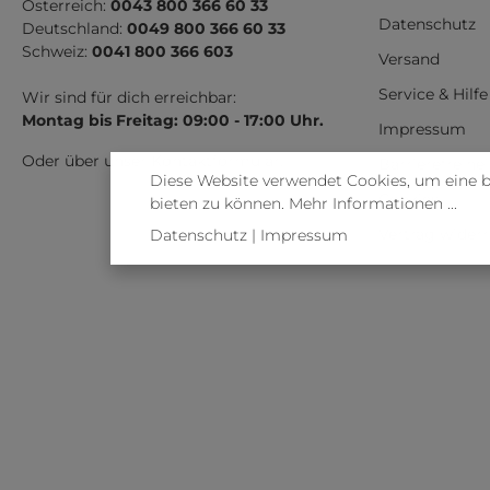
Österreich:
0043 800 366 60 33
Datenschutz
Deutschland:
0049 800 366 60 33
Schweiz:
0041 800 366 603
Versand
Service & Hilfe
Wir sind für dich erreichbar:
Montag bis Freitag: 09:00 - 17:00 Uhr.
Impressum
Oder über unser
Kontaktformular
.
Barrierefreihe
Diese Website verwendet Cookies, um eine 
Cookies
bieten zu können.
Mehr Informationen ...
Vertrag wider
Datenschutz
|
Impressum