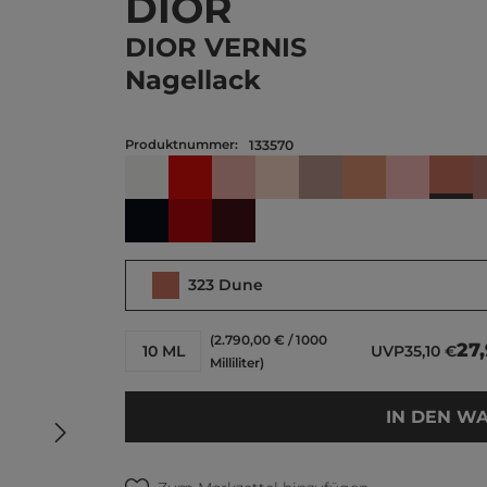
DIOR
DIOR VERNIS
Nagellack
Produktnummer:
133570
323 
007 Jasmin
080 Red Smile
100 Nude Look
108 Muguet
206 Gris Dior
212 Tutu
268 Ruba
902 Pied-de-poule
999 Rouge
047 Nuit 1947
323 Dune
(2.790,00 € / 1000
27
10 ML
UVP
35,10 €
Milliliter)
IN DEN W