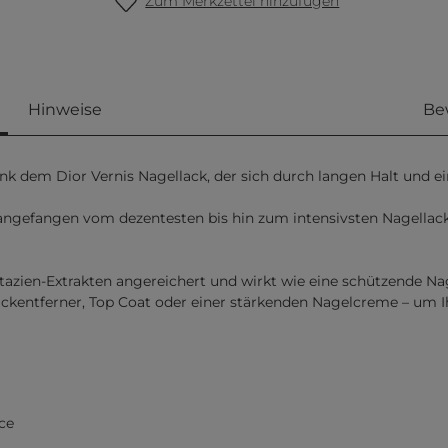
Zum Merkzettel hinzufügen
Hinweise
Be
nk dem Dior Vernis Nagellack, der sich durch langen Halt und ei
 angefangen vom dezentesten bis hin zum intensivsten Nagellac
istazien-Extrakten angereichert und wirkt wie eine schützende
ckentferner, Top Coat oder einer stärkenden Nagelcreme – um 
ce