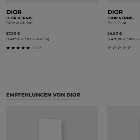
DIOR
DIOR
DIOR VERNIS
DIOR VERNIS
Creme Abricot
Base Coat
27,90 €
24,90 €
(3.487,50 € / 1000 Gramm)
(2.490,00 € / 1000 Mil
5.0 (3)
Durchschnittliche Bewertung von 5 von 5 Sternen
Durchschnitt
Produktgalerie überspringen
EMPFEHLUNGEN VON DIOR