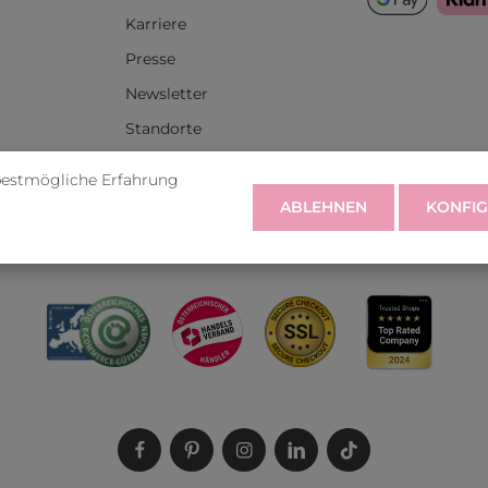
Karriere
Presse
Newsletter
Standorte
itserklärung
Unser Salon in Graz
bestmögliche Erfahrung
ABLEHNEN
KONFIG
rufen