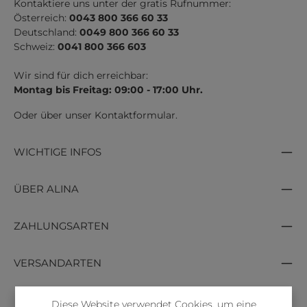
Kontaktiere uns unter der gratis Rufnummer:
Österreich:
0043 800 366 60 33
Deutschland:
0049 800 366 60 33
Schweiz:
0041 800 366 603
Wir sind für dich erreichbar:
Montag bis Freitag: 09:00 - 17:00 Uhr.
Oder über unser
Kontaktformular
.
WICHTIGE INFOS
ÜBER ALINA
ZAHLUNGSARTEN
VERSANDARTEN
Diese Website verwendet Cookies, um eine