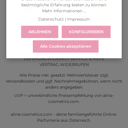
bestmögliche Erfahrung bieten zu können.
Mehr Informationen ...
Datenschutz
|
Impressum
ABLEHNEN
KONFIGURIEREN
Alle Cookies akzeptieren
LIEFERUNG
WIDERRUF
SERVICE & HILFE
VERTRAG WIDERRUFEN
Alle Preise inkl. gesetzl. Mehrwertsteuer zzgl.
Versandkosten
und ggf. Nachnahmegebühren, wenn nicht
anders angegeben.
UVP = unverbindliche Preisempfehlung von alina-
cosmetics.com.
alina-cosmetics.com - deine familiengeführte Online-
Parfumerie aus Österreich.