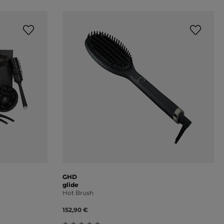
GHD
glide
Hot Brush
152,90 €