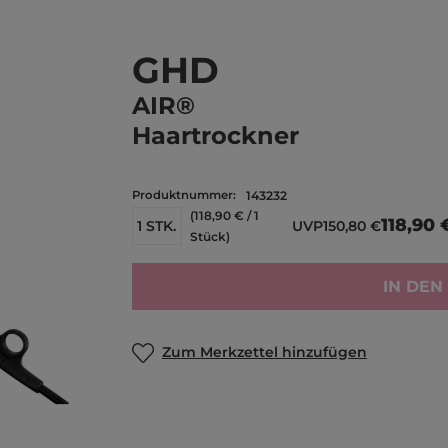
GHD
AIR®
Haartrockner
Produktnummer:
143232
(118,90 € / 1
118,90 
1 STK.
UVP
150,80 €
Stück)
IN DE
Zum Merkzettel hinzufügen