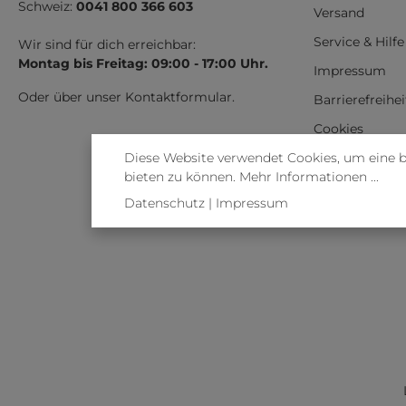
Schweiz:
0041 800 366 603
Versand
Service & Hilfe
Wir sind für dich erreichbar:
Montag bis Freitag: 09:00 - 17:00 Uhr.
Impressum
Oder über unser
Kontaktformular
.
Barrierefreihe
Cookies
Diese Website verwendet Cookies, um eine 
Vertrag wider
bieten zu können.
Mehr Informationen ...
Datenschutz
|
Impressum