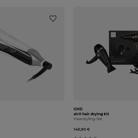
GHD
air® hair drying kit
Haarstyling-Set
140,90 €