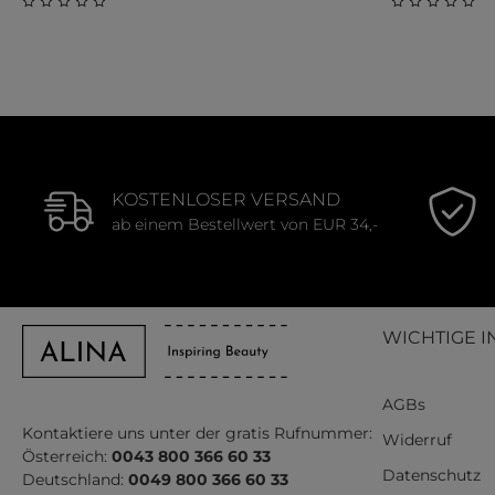
Durchschnittliche Bewertung von 0 von 5 Sternen
Durchschnit
KOSTENLOSER VERSAND
ab einem Bestellwert von EUR 34,-
WICHTIGE I
AGBs
Kontaktiere uns unter der gratis Rufnummer:
Widerruf
Österreich:
0043 800 366 60 33
Datenschutz
Deutschland:
0049 800 366 60 33