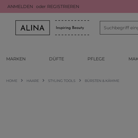
ANMELDEN
oder
REGISTRIEREN
m Hauptinhalt springen
Zur Suche springen
Zur Hauptnavigation springen
MARKEN
DÜFTE
PFLEGE
MAK
HOME
HAARE
STYLING TOOLS
BÜRSTEN & KÄMME