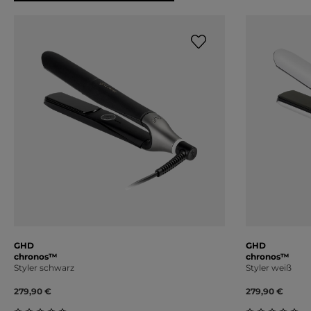
GHD
GHD
chronos™
chronos™
Styler schwarz
Styler weiß
279,90 €
279,90 €