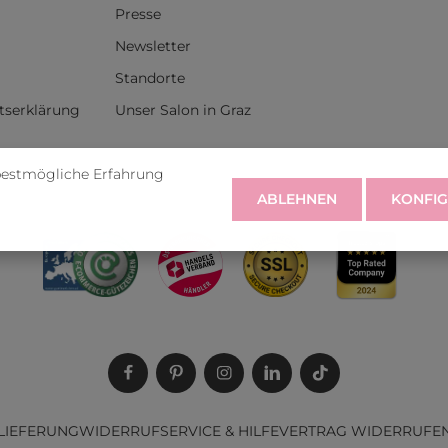
Presse
Newsletter
Standorte
itserklärung
Unser Salon in Graz
bestmögliche Erfahrung
rufen
ABLEHNEN
KONFIG
LIEFERUNG
WIDERRUF
SERVICE & HILFE
VERTRAG WIDERRUFE