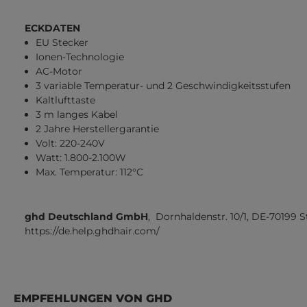
ECKDATEN
EU Stecker
Ionen-Technologie
AC-Motor
3 variable Temperatur- und 2 Geschwindigkeitsstufen
Kaltlufttaste
3 m langes Kabel
2 Jahre Herstellergarantie
Volt: 220-240V
Watt: 1.800-2.100W
Max. Temperatur: 112°C
ghd Deutschland GmbH
, Dornhaldenstr. 10/1, DE-70199 S
https://de.help.ghdhair.com/
Produktgalerie überspringen
EMPFEHLUNGEN VON GHD