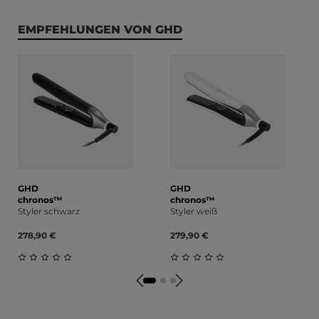
Produktgalerie überspringen
EMPFEHLUNGEN VON GHD
GHD
GHD
chronos™
chronos™
Styler schwarz
Styler weiß
278,90 €
279,90 €
Durchschnittliche Bewertung von 0 von 5 Sternen
Durchschnittliche Bewert