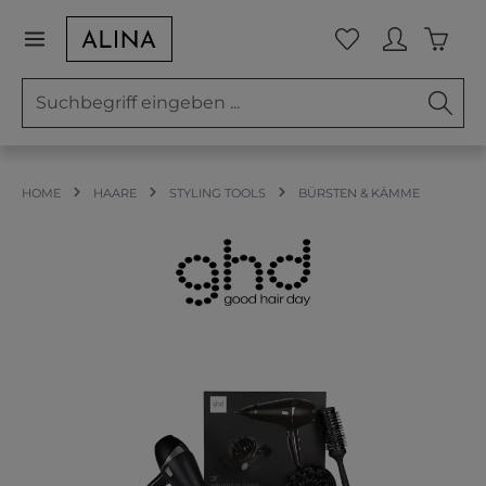
Zum Hauptinhalt springen
Waren
Du hast 0 Prod
HOME
HAARE
STYLING TOOLS
BÜRSTEN & KÄMME
Bildergalerie überspringen