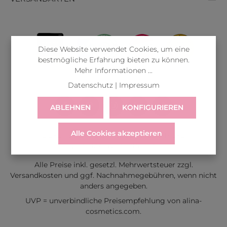
Diese Website verwendet Cookies, um eine
bestmögliche Erfahrung bieten zu können.
Mehr Informationen ...
Datenschutz
|
Impressum
ABLEHNEN
KONFIGURIEREN
Alle Cookies akzeptieren
LIEFERUNG
WIDERRUF
SERVICE & HILFE
VERTRAG WIDERRUFEN
Alle Preise inkl. gesetzl. Mehrwertsteuer zzgl.
Versandkosten
und ggf. Nachnahmegebühren, wenn nicht
anders angegeben.
UVP = unverbindliche Preisempfehlung von alina-
cosmetics.com.