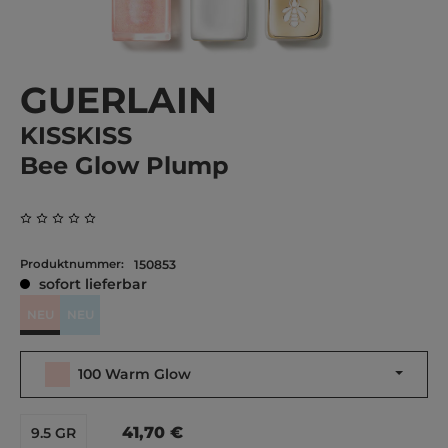
GUERLAIN
KISSKISS
Bee Glow Plump
Durchschnittliche Bewertung von 0 von 5 Sternen
Produktnummer:
150853
sofort lieferbar
NEU
NEU
100 Warm Glow
200 Cool Glow
100 Warm Glow
41,70 €
9.5 GR