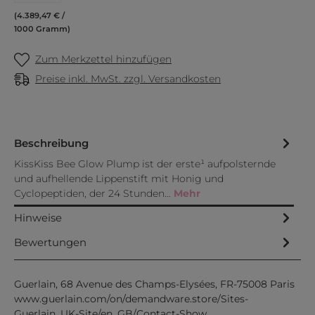
(4.389,47 € /
1000 Gramm)
Zum Merkzettel hinzufügen
Preise inkl. MwSt. zzgl. Versandkosten
Beschreibung
KissKiss Bee Glow Plump ist der erste¹ aufpolsternde
und aufhellende Lippenstift mit Honig und
Cyclopeptiden, der 24 Stunden…
Mehr
Hinweise
Bewertungen
Guerlain, 68 Avenue des Champs-Elysées, FR-75008 Paris
www.guerlain.com/on/demandware.store/Sites-
Guerlain_UK-Site/en_GB/Contact-Show