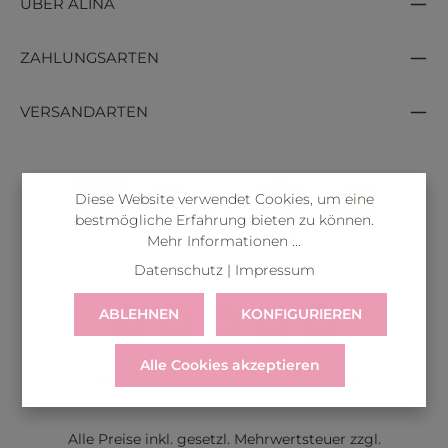
ÜBER ALINA
ZAHLUNGSARTEN
VERSANDARTEN
Diese Website verwendet Cookies, um eine
bestmögliche Erfahrung bieten zu können.
Mehr Informationen ...
Datenschutz
|
Impressum
ABLEHNEN
KONFIGURIEREN
Alle Cookies akzeptieren
LIEFERUNG
WIDERRUF
SERVICE & HILFE
VERTRAG WIDERRUFEN
Alle Preise inkl. gesetzl. Mehrwertsteuer zzgl.