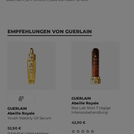
Produktgalerie überspringen
EMPFEHLUNGEN VON GUERLAIN
GUERLAIN
Abeille Royale
Bee Lab Shot 7-tägige
GUERLAIN
Intensivbehandlung
Abeille Royale
Youth Waterly Oil Serum
42,90 €
52,90 €
(3.526,67 € / 1000 Milliliter)