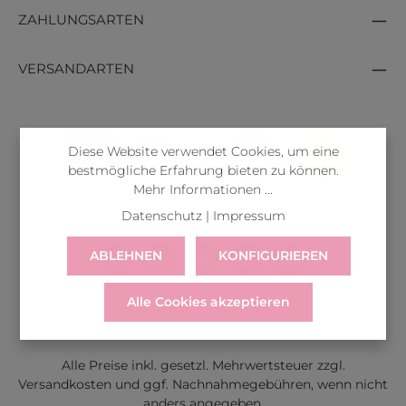
ZAHLUNGSARTEN
VERSANDARTEN
Diese Website verwendet Cookies, um eine
bestmögliche Erfahrung bieten zu können.
Mehr Informationen ...
Datenschutz
|
Impressum
ABLEHNEN
KONFIGURIEREN
Alle Cookies akzeptieren
LIEFERUNG
WIDERRUF
SERVICE & HILFE
VERTRAG WIDERRUFEN
Alle Preise inkl. gesetzl. Mehrwertsteuer zzgl.
Versandkosten
und ggf. Nachnahmegebühren, wenn nicht
anders angegeben.