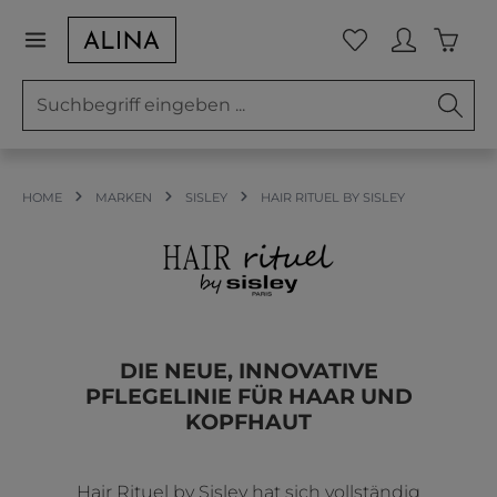
Zum Hauptinhalt springen
Waren
Du hast 0 Prod
HOME
MARKEN
SISLEY
HAIR RITUEL BY SISLEY
DIE NEUE, INNOVATIVE
PFLEGELINIE FÜR HAAR UND
KOPFHAUT
Hair Rituel by Sisley hat sich vollständig