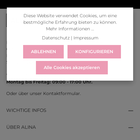
Diese Website verwendet Cookies, um eine
bestmögliche Erfahrung bieten zu können.
Mehr Informationen ...
Datenschutz
|
Impressum
Kontaktiere uns unter der gratis Rufnummer:
Österreich:
0043 800 366 60 33
ABLEHNEN
KONFIGURIEREN
Deutschland:
0049 800 366 60 33
Schweiz:
0041 800 366 603
Alle Cookies akzeptieren
Wir sind für dich erreichbar:
Montag bis Freitag: 09:00 - 17:00 Uhr.
Oder über unser
Kontaktformular
.
WICHTIGE INFOS
ÜBER ALINA