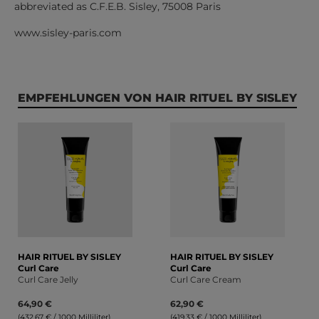
abbreviated as C.F.E.B. Sisley, 75008 Paris
www.sisley-paris.com
Produktgalerie überspringen
EMPFEHLUNGEN VON HAIR RITUEL BY SISLEY
HAIR RITUEL BY SISLEY
HAIR RITUEL BY SISLEY
Curl Care
Curl Care
Curl Care Jelly
Curl Care Cream
64,90 €
62,90 €
(432,67 € / 1000 Milliliter)
(419,33 € / 1000 Milliliter)