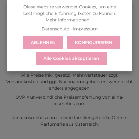
Diese Website verwendet Cookies, um eine
bestmögliche Erfahrung bieten zu können.
Mehr Informationen ...
Datenschutz
|
Impressum
ABLEHNEN
KONFIGURIEREN
LIEFERUNG
WIDERRUF
SERVICE & HILFE
Alle Cookies akzeptieren
VERTRAG WIDERRUFEN
Alle Preise inkl. gesetzl. Mehrwertsteuer zzgl.
Versandkosten
und ggf. Nachnahmegebühren, wenn nicht
anders angegeben.
UVP = unverbindliche Preisempfehlung von alina-
cosmetics.com.
alina-cosmetics.com - deine familiengeführte Online-
Parfumerie aus Österreich.