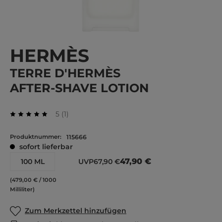
HERMÈS
TERRE D'HERMÈS
AFTER-SHAVE LOTION
Durchschnittliche Bewertung von 5 von 5 Stern
Bewertung
5
(
1
)
Durchschnittliche Bewertung von 5 von 5 Sternen
Produktnummer:
115666
sofort lieferbar
47,90 €
100 ML
UVP
67,90 €
(479,00 € / 1000
Milliliter)
Zum Merkzettel hinzufügen