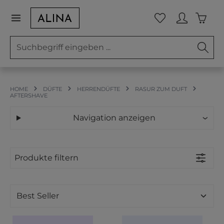
Zum Hauptinhalt springen
Waren
Du hast 0 Prod
HOME
DÜFTE
HERRENDÜFTE
RASUR ZUM DUFT
AFTERSHAVE
Navigation anzeigen
Produkte filtern