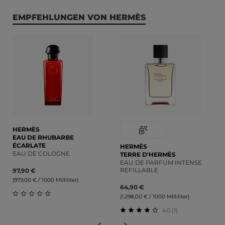
Produktgalerie überspringen
EMPFEHLUNGEN VON HERMÈS
HERMÈS
EAU DE RHUBARBE
ÉCARLATE
HERMÈS
EAU DE COLOGNE
TERRE D'HERMÈS
EAU DE PARFUM INTENSE
REFILLABLE
97,90 €
(979,00 € / 1000 Milliliter)
64,90 €
(1.298,00 € / 1000 Milliliter)
Durchschnittliche Bewertung von 0 von 5 Sternen
4.0 (1)
Durchschnittliche Bewert