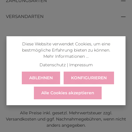
ZAHLUNGSARTEN
VERSANDARTEN
Diese Website verwendet Cookies, um eine
bestmögliche Erfahrung bieten zu können.
Mehr Informationen ...
Datenschutz
|
Impressum
ABLEHNEN
KONFIGURIEREN
Alle Cookies akzeptieren
LIEFERUNG
WIDERRUF
SERVICE & HILFE
VERTRAG WIDERRUFEN
Alle Preise inkl. gesetzl. Mehrwertsteuer zzgl.
Versandkosten
und ggf. Nachnahmegebühren, wenn nicht
anders angegeben.