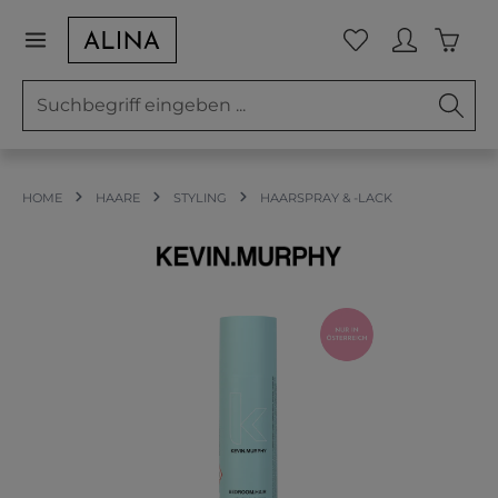
Zum Hauptinhalt springen
Waren
Du hast 0 Prod
HOME
HAARE
STYLING
HAARSPRAY & -LACK
Bildergalerie überspringen