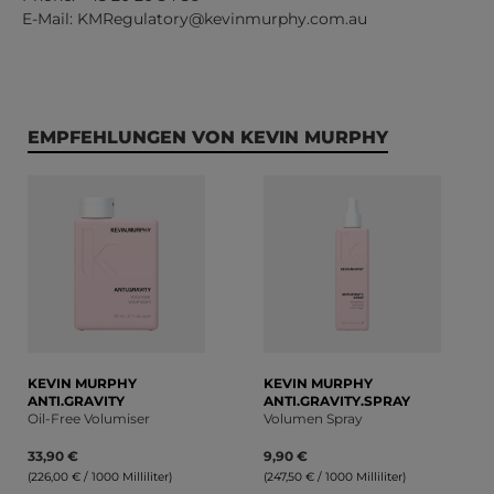
E-Mail:
KMRegulatory@kevinmurphy.com.au
Produktgalerie überspringen
EMPFEHLUNGEN VON KEVIN MURPHY
KEVIN MURPHY
KEVIN MURPHY
ANTI.GRAVITY
ANTI.GRAVITY.SPRAY
Oil-Free Volumiser
Volumen Spray
33,90 €
9,90 €
(226,00 € / 1000 Milliliter)
(247,50 € / 1000 Milliliter)