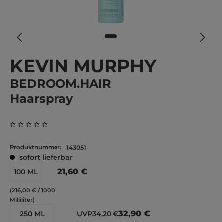
KEVIN MURPHY
BEDROOM.HAIR
Haarspray
Durchschnittliche Bewertung von 0 von 5 Sternen
Produktnummer:
143051
sofort lieferbar
21,60 €
100 ML
(216,00 € / 1000
Milliliter)
32,90 €
250 ML
UVP
34,20 €