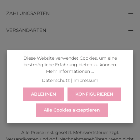
ZAHLUNGSARTEN
VERSANDARTEN
Diese Website verwendet Cookies, um eine
bestmögliche Erfahrung bieten zu können.
Mehr Informationen ...
Datenschutz
|
Impressum
ABLEHNEN
KONFIGURIEREN
Alle Cookies akzeptieren
LIEFERUNG
WIDERRUF
SERVICE & HILFE
VERTRAG WIDERRUFEN
Alle Preise inkl. gesetzl. Mehrwertsteuer zzgl.
Versandkosten
und ggf. Nachnahmegebühren, wenn nicht