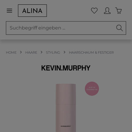
Zum Hauptinhalt springen
Waren
Du hast 0 Prod
HOME
HAARE
STYLING
HAARSCHAUM & FESTIGER
Bildergalerie überspringen