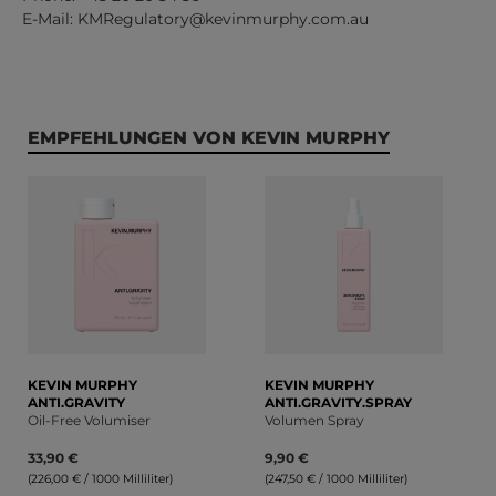
E-Mail:
KMRegulatory@kevinmurphy.com.au
Produktgalerie überspringen
EMPFEHLUNGEN VON KEVIN MURPHY
KEVIN MURPHY
KEVIN MURPHY
ANTI.GRAVITY
ANTI.GRAVITY.SPRAY
Oil-Free Volumiser
Volumen Spray
33,90 €
9,90 €
(226,00 € / 1000 Milliliter)
(247,50 € / 1000 Milliliter)