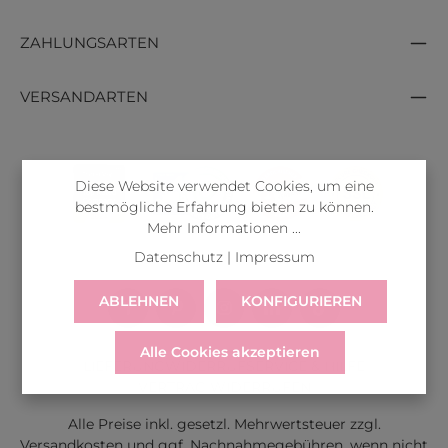
ZAHLUNGSARTEN
VERSANDARTEN
Diese Website verwendet Cookies, um eine
bestmögliche Erfahrung bieten zu können.
Mehr Informationen ...
Datenschutz
|
Impressum
ABLEHNEN
KONFIGURIEREN
Alle Cookies akzeptieren
LIEFERUNG
WIDERRUF
SERVICE & HILFE
VERTRAG WIDERRUFEN
Alle Preise inkl. gesetzl. Mehrwertsteuer zzgl.
Versandkosten
und ggf. Nachnahmegebühren, wenn nicht