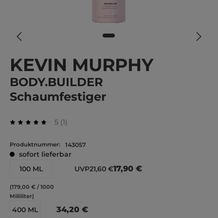
KEVIN MURPHY
BODY.BUILDER
Schaumfestiger
Durchschnittliche Bewertung von 5 von 5 Stern
Bewertung
5
(
1
)
Durchschnittliche Bewertung von 5 von 5 Sternen
Produktnummer:
143057
sofort lieferbar
17,90 €
100 ML
UVP
21,60 €
(179,00 € / 1000
Milliliter)
34,20 €
400 ML