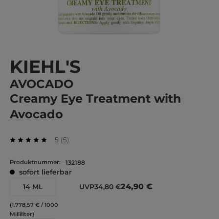
KIEHL'S
AVOCADO
Creamy Eye Treatment with
Avocado
Durchschnittliche Bewertung von 5 von 5 Stern
Bewertungen
5
(
5
)
Durchschnittliche Bewertung von 5 von 5 Sternen
Produktnummer:
132188
sofort lieferbar
24,90 €
14 ML
UVP
34,80 €
(1.778,57 € / 1000
Milliliter)