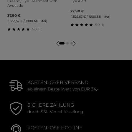
Creamy Eye Treatment with
Eye Alert
Avocado
22,90 €
37,90 €
(1.526,67 € / 1000 Milliliter)
(1.353,57 € / 1000 Milliliter)
5.0 (1)
5.0 (5)
Durchschnittliche Bewert
Durchschnittliche Bewertung von 5 von 5 Sternen
KOSTENLOSER VERSAND
ab einem Bestellwert von EUR 34,-
SICHERE ZAHLUNG
durch SSL-Verschlüsselung
KOSTENLOSE HOTLINE