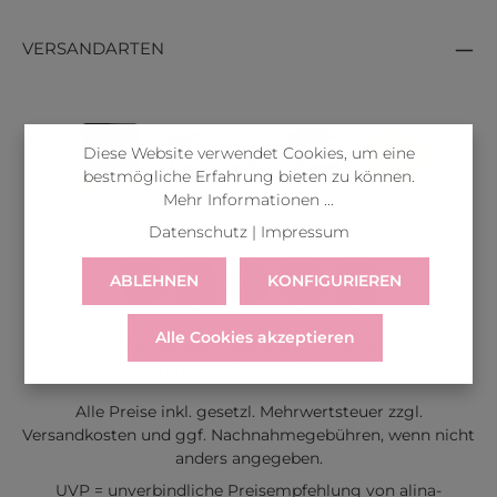
VERSANDARTEN
Diese Website verwendet Cookies, um eine
bestmögliche Erfahrung bieten zu können.
Mehr Informationen ...
Datenschutz
|
Impressum
ABLEHNEN
KONFIGURIEREN
Alle Cookies akzeptieren
LIEFERUNG
WIDERRUF
SERVICE & HILFE
VERTRAG WIDERRUFEN
Alle Preise inkl. gesetzl. Mehrwertsteuer zzgl.
Versandkosten
und ggf. Nachnahmegebühren, wenn nicht
anders angegeben.
UVP = unverbindliche Preisempfehlung von alina-