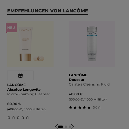
Produktgalerie überspringen
EMPFEHLUNGEN VON LANCÔME
NEU
LANCÔME
Douceur
Galatéis Cleansing Fluid
LANCÔME
Absolue Longevity
Micro-Foaming Cleanser
40,00 €
(100,00 € / 1000 Milliliter)
60,90 €
5.0 (1)
(406,00 € / 1000 Milliliter)
Durchschnittliche Bewert
Durchschnittliche Bewertung von 0 von 5 Sternen