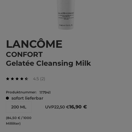
LANCÔME
CONFORT
Gelatée Cleansing Milk
Durchschnittliche Bewertung von 4.5 von 5 Ste
Bewertungen
4.5
(
2
)
Durchschnittliche Bewertung von 4.5 von 5 Sternen
Produktnummer:
117941
sofort lieferbar
16,90 €
200 ML
UVP
22,50 €
(84,50 € / 1000
Milliliter)