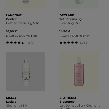
LANCÔME
DECLARÉ
Confort
Soft Cleansing
Gelatée Cleansing Milk
Cleansing Milk
16,90 €
14,90 €
(84,50 € / 1000 Milliliter)
(74,50 € / 1000 Milliliter)
4.5 (2)
5.0 (1)
Durchschnittliche Bewertung von 4.5 von 5 Sternen
Durchschnittliche Bewert
SISLEY
BIOTHERM
Lyslait
Biosource
Cleansing Milk
Lait Demaquillant Cleansing