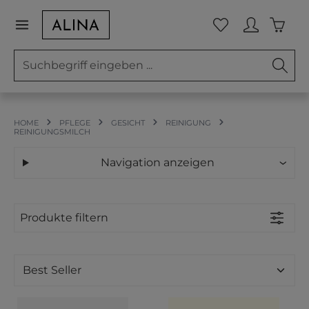
Zum Hauptinhalt springen
Waren
Du hast 0 Prod
HOME
PFLEGE
GESICHT
REINIGUNG
REINIGUNGSMILCH
Navigation anzeigen
Produkte filtern