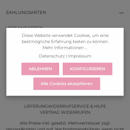
ZAHLUNGSARTEN
VERSANDARTEN
Diese Website verwendet Cookies, um eine
bestmögliche Erfahrung bieten zu können.
Mehr Informationen ...
Datenschutz
|
Impressum
ABLEHNEN
KONFIGURIEREN
Alle Cookies akzeptieren
LIEFERUNG
WIDERRUF
SERVICE & HILFE
VERTRAG WIDERRUFEN
Alle Preise inkl. gesetzl. Mehrwertsteuer zzgl.
Versandkosten
und ggf. Nachnahmegebühren, wenn nicht