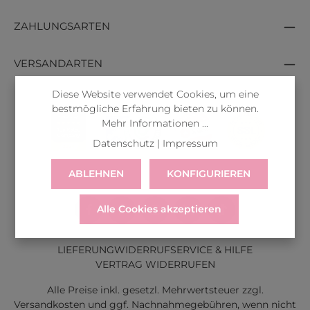
ZAHLUNGSARTEN
VERSANDARTEN
Diese Website verwendet Cookies, um eine
bestmögliche Erfahrung bieten zu können.
Mehr Informationen ...
Datenschutz
|
Impressum
ABLEHNEN
KONFIGURIEREN
Alle Cookies akzeptieren
LIEFERUNG
WIDERRUF
SERVICE & HILFE
VERTRAG WIDERRUFEN
Alle Preise inkl. gesetzl. Mehrwertsteuer zzgl.
Versandkosten
und ggf. Nachnahmegebühren, wenn nicht