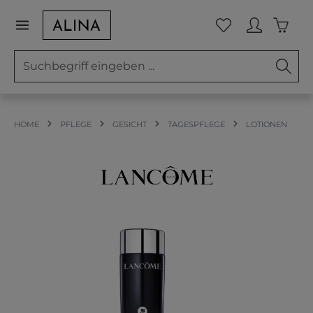
Zum Hauptinhalt springen
Waren
Du hast 0 Prod
HOME
PFLEGE
GESICHT
TAGESPFLEGE
LOTIONEN
Bildergalerie überspringen