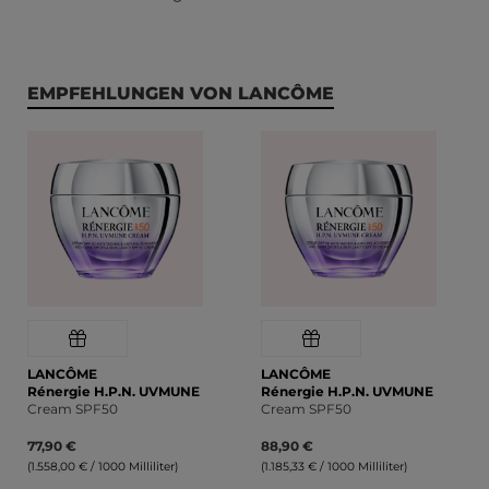
Produktgalerie überspringen
EMPFEHLUNGEN VON LANCÔME
LANCÔME
LANCÔME
Rénergie H.P.N. UVMUNE
Rénergie H.P.N. UVMUNE
Cream SPF50
Cream SPF50
77,90 €
88,90 €
(1.558,00 € / 1000 Milliliter)
(1.185,33 € / 1000 Milliliter)