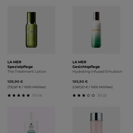
Durchschnittliche Bewertung von 5 von 5 Sternen
LA MER
LA MER
Spezialpflege
Gesichtspflege
The Treatment Lotion
Hydrating Infused Emulsion
109,90 €
195,90 €
(732,67 € / 1000 Milliliter)
(1.567,20 € / 1000 Milliliter)
5.0 (4)
3.0 (2)
Durchschnittliche Bewertung von 5 von 5 Sternen
Durchschnittliche Bewert