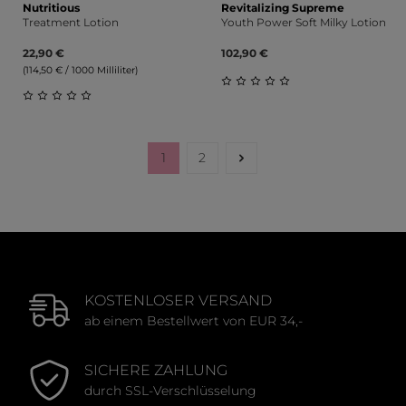
Nutritious
Revitalizing Supreme
Treatment Lotion
Youth Power Soft Milky Lotion
22,90 €
102,90 €
(114,50 € / 1000 Milliliter)
Durchschnittliche Bewert
Durchschnittliche Bewertung von 0 von 5 Sternen
1
2
Seite
Seite
KOSTENLOSER VERSAND
ab einem Bestellwert von EUR 34,-
SICHERE ZAHLUNG
durch SSL-Verschlüsselung