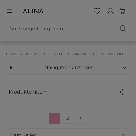
Zum Hauptinhalt springen
Waren
Du hast 0 Prod
HOME
PFLEGE
GESICHT
TAGESPFLEGE
LOTIONEN
Navigation anzeigen
Produkte filtern
1
2
Seite
Seite