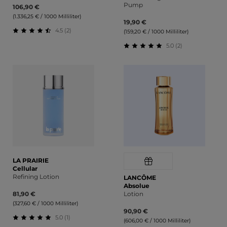
Pump
106,90 €
(1.336,25 € / 1000 Milliliter)
19,90 €
4.5 (2)
(159,20 € / 1000 Milliliter)
Durchschnittliche Bewertung von 4.5 von 5 Sternen
5.0 (2)
Durchschnittliche Bewert
LA PRAIRIE
Cellular
Refining Lotion
LANCÔME
Absolue
81,90 €
Lotion
(327,60 € / 1000 Milliliter)
90,90 €
5.0 (1)
(606,00 € / 1000 Milliliter)