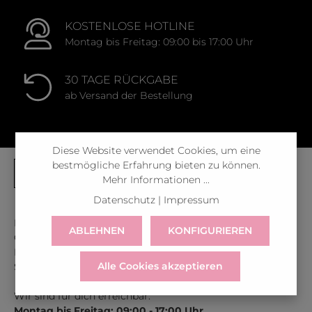
KOSTENLOSE HOTLINE
Montag bis Freitag: 09:00 bis 17:00 Uhr
30 TAGE RÜCKGABE
ab Versand der Bestellung
Diese Website verwendet Cookies, um eine
bestmögliche Erfahrung bieten zu können.
Mehr Informationen ...
Datenschutz
|
Impressum
Kontaktiere uns unter der gratis Rufnummer:
ABLEHNEN
KONFIGURIEREN
Österreich:
0043 800 366 60 33
Deutschland:
0049 800 366 60 33
Alle Cookies akzeptieren
Schweiz:
0041 800 366 603
Wir sind für dich erreichbar:
Montag bis Freitag: 09:00 - 17:00 Uhr.