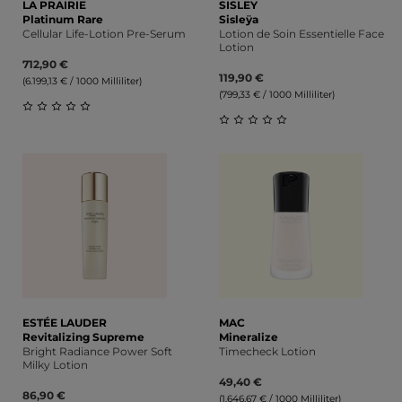
LA PRAIRIE
SISLEY
Platinum Rare
Sisleÿa
Cellular Life-Lotion Pre-Serum
Lotion de Soin Essentielle Face
Lotion
712,90 €
119,90 €
(6.199,13 € / 1000 Milliliter)
(799,33 € / 1000 Milliliter)
Durchschnittliche Bewertung von 0 von 5 Sternen
Durchschnittliche Bewert
ESTÉE LAUDER
MAC
Revitalizing Supreme
Mineralize
Bright Radiance Power Soft
Timecheck Lotion
Milky Lotion
49,40 €
86,90 €
(1.646,67 € / 1000 Milliliter)