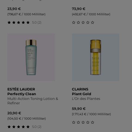
23,90 €
73,90 €
(796,67 € / 1000 Milliliter)
(492,67 € / 1000 Milliliter)
5.0 (2)
Durchschnittliche Bewertung von 5 von 5 Sternen
Durchschnittliche Bewert
ESTÉE LAUDER
CLARINS
Perfectly Clean
Plant Gold
Multi-Action Toning Lotion &
L'Or des Plantes
Refiner
59,90 €
20,90 €
(1.711,43 € / 1000 Milliliter)
(104,50 € / 1000 Milliliter)
5.0 (2)
Durchschnittliche Bewert