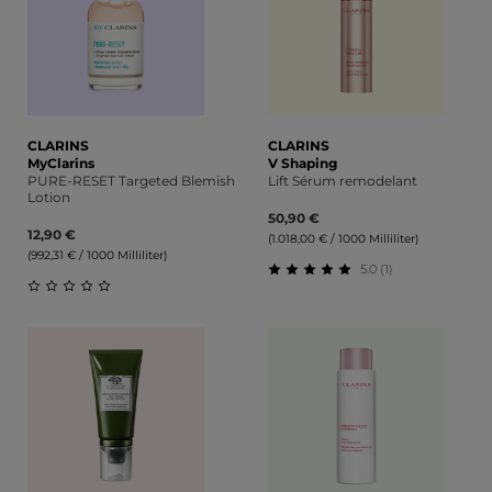
CLARINS
CLARINS
MyClarins
V Shaping
PURE-RESET Targeted Blemish
Lift Sérum remodelant
Lotion
50,90 €
12,90 €
(1.018,00 € / 1000 Milliliter)
(992,31 € / 1000 Milliliter)
5.0 (1)
Durchschnittliche Bewert
Durchschnittliche Bewertung von 0 von 5 Sternen