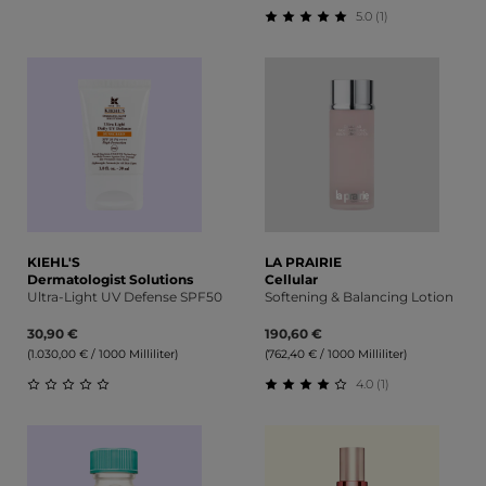
Durchschnittliche Bewertung von 5 von 5 Sternen
5.0 (1)
Durchschnittliche Bewert
KIEHL'S
LA PRAIRIE
Dermatologist Solutions
Cellular
Ultra-Light UV Defense SPF50
Softening & Balancing Lotion
30,90 €
190,60 €
(1.030,00 € / 1000 Milliliter)
(762,40 € / 1000 Milliliter)
4.0 (1)
Durchschnittliche Bewertung von 0 von 5 Sternen
Durchschnittliche Bewert