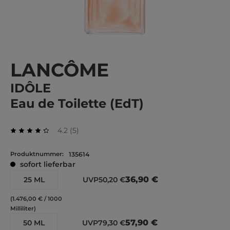
LANCÔME
IDÔLE
Eau de Toilette (EdT)
Durchschnittliche Bewertung von 4.2 von 5 Ste
Bewertungen
4.2
(
5
)
Durchschnittliche Bewertung von 4.2 von 5 Sternen
Produktnummer:
135614
sofort lieferbar
36,90 €
25 ML
UVP
50,20 €
(1.476,00 € / 1000
Milliliter)
57,90 €
50 ML
UVP
79,30 €