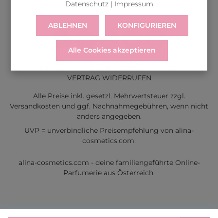
Datenschutz
|
Impressum
ABLEHNEN
KONFIGURIEREN
Alle Cookies akzeptieren
LIEFERUNG
WIDERRUF
SERVICE & HILFE
VERTRAG WIDERRUFEN
Alle Preise inkl. gesetzl. Mehrwertsteuer zzgl.
Versandkosten
und ggf. Nachnahmegebühren, wenn nicht
anders angegeben.
UVP = unverbindliche Preisempfehlung von alina-
cosmetics.com.
alina-cosmetics.com - deine familiengeführte Online-
Parfumerie aus Österreich.