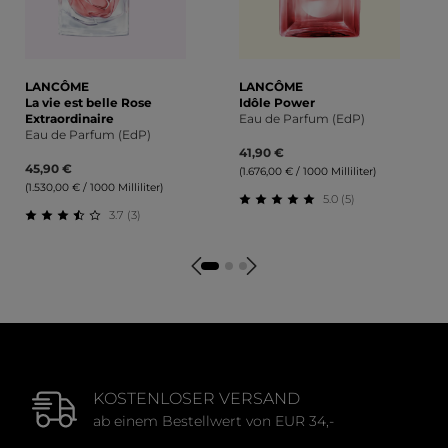
LANCÔME
LANCÔME
La vie est belle Rose
Idôle Power
Extraordinaire
Eau de Parfum (EdP)
Eau de Parfum (EdP)
41,90 €
45,90 €
(1.676,00 € / 1000 Milliliter)
(1.530,00 € / 1000 Milliliter)
5.0 (5)
3.7 (3)
Durchschnittliche Bewert
Durchschnittliche Bewertung von 3.67 von 5 Sternen
KOSTENLOSER VERSAND
ab einem Bestellwert von EUR 34,-