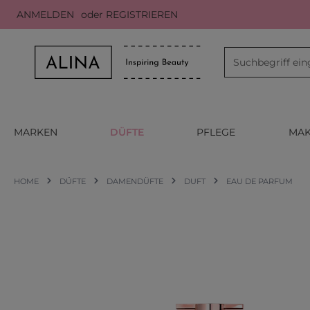
ANMELDEN
oder
REGISTRIEREN
m Hauptinhalt springen
Zur Suche springen
Zur Hauptnavigation springen
MARKEN
DÜFTE
PFLEGE
MAK
HOME
DÜFTE
DAMENDÜFTE
DUFT
EAU DE PARFUM
Bildergalerie überspringen