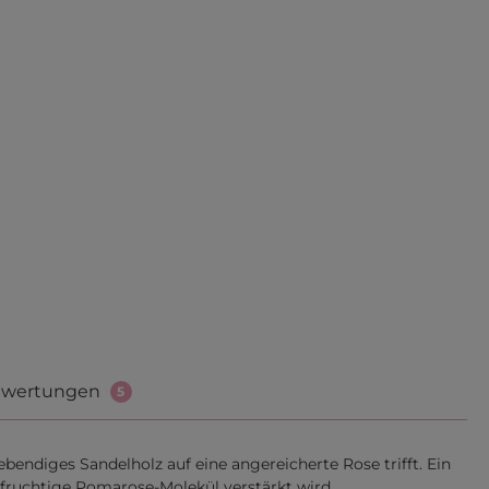
wertungen
5
ebendiges Sandelholz auf eine angereicherte Rose trifft. Ein
e fruchtige Pomarose-Molekül verstärkt wird.