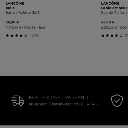
LANCÔME
LANCÔME
Idôle
La vie est bell
Eau de Toilette (EdT)
Eau de Parfum 
36,90 €
45,90 €
(1.476,00 € / 1000 Milliliter)
(1.530,00 € / 1000 M
4.2 (5)
3.
Durchschnittliche Bewertung von 4.2 von 5 Sternen
Durchschnit
KOSTENLOSER VERSAND
ab einem Bestellwert von EUR 34,-