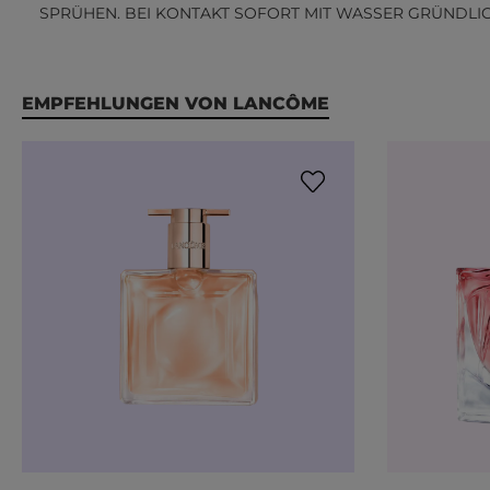
SPRÜHEN. BEI KONTAKT SOFORT MIT WASSER GRÜNDLI
Produktgalerie überspringen
EMPFEHLUNGEN VON LANCÔME