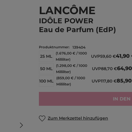
LANCÔME
IDÔLE POWER
Eau de Parfum (EdP)
Produktnummer:
139404
(1.676,00 € / 1000
41,90
25 ML
UVP
59,60 €
Milliliter)
(1.298,00 € / 1000
64,90
50 ML
UVP
88,70 €
Milliliter)
(859,00 € / 1000
85,90
100 ML
UVP
117,80 €
Milliliter)
IN DE
Zum Merkzettel hinzufügen