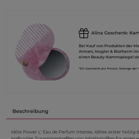
Alina Geschenk: Ka
Bei Kauf von Produkten der M
Armani, Mugler & Biotherm im 
einen Beauty-Kammspiegel al
*Ein Geschenk pro Person. Solange der V
Beschreibung
Idôle Power L' Eau de Parfum Intense, Idôles erster holzig
kraftvolles Zusammentreffen von Inhaltsstoffen für einen 