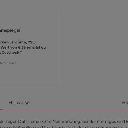
mmspiegel
arken Lancôme, YSL,
Wert von € 59 erhältst du
s Geschenk.*
orrat reicht.
Hinweise
Be
-blumiger Duft - eine echte Neuerfindung, bei der cremiges und l
ebenso kraftvollen und fruchtigen Duft, der durch das innovativ