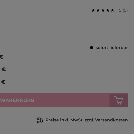
Durchs
Bewer
5
(
5
)
Durchschnittlich
sofort lieferbar
 €
 €
 €
N WARENKORB
Preise inkl. MwSt. zzgl. Versandkosten