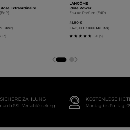
LANCÔME
e Rose Extraordinaire
Idôle Power
(EdP)
Eau de Parfum (EdP)
41,90 €
illiliter)
(1.676,00 € / 1000 Milliliter)
7 (3)
5.0 (5)
tliche Bewertung von 3.67 von 5 Sternen
Durchschnittliche Bewert
SICHERE ZAHLUNG
KOSTENLOSE HOT
durch SSL-Verschlüsselung
Montag bis Freitag: 0