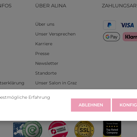
NFOS
ÜBER ALINA
ZAHLUNGSAR
Über uns
Unser Versprechen
Karriere
Presse
Newsletter
Standorte
itserklärung
Unser Salon in Graz
bestmögliche Erfahrung
rufen
ABLEHNEN
KONFIG