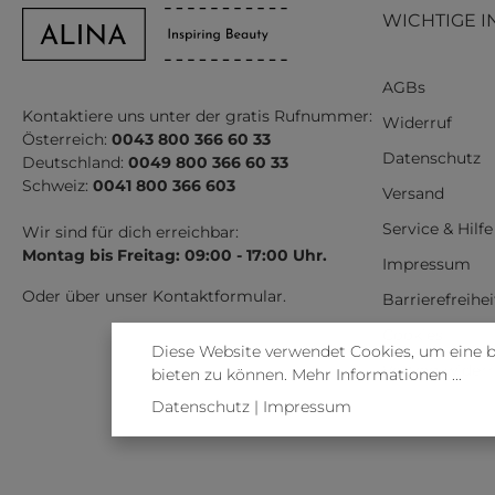
WICHTIGE I
AGBs
Kontaktiere uns unter der gratis Rufnummer:
Widerruf
Österreich:
0043 800 366 60 33
Datenschutz
Deutschland:
0049 800 366 60 33
Schweiz:
0041 800 366 603
Versand
Service & Hilfe
Wir sind für dich erreichbar:
Montag bis Freitag: 09:00 - 17:00 Uhr.
Impressum
Oder über unser
Kontaktformular
.
Barrierefreihe
Cookies
Diese Website verwendet Cookies, um eine 
Vertrag wider
bieten zu können.
Mehr Informationen ...
Datenschutz
|
Impressum