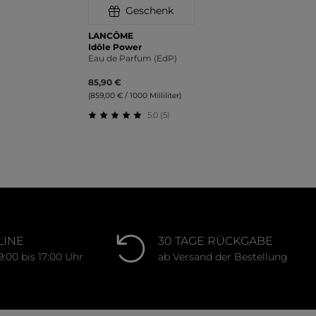
Geschenk
LANCÔME
Idôle Power
Eau de Parfum (EdP)
85,90 €
(859,00 € / 1000 Milliliter)
ung von 5 von 5 Sternen
5.0 (5)
Durchschnittliche Bewertung von 5 von 
LINE
30 TAGE RÜCKGABE
9:00 bis 17:00 Uhr
ab Versand der Bestellung