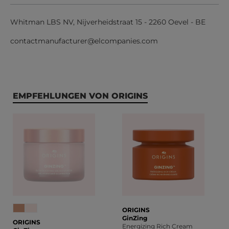
Whitman LBS NV, Nijverheidstraat 15 - 2260 Oevel - BE
contactmanufacturer@elcompanies.com
Produktgalerie überspringen
EMPFEHLUNGEN VON ORIGINS
ORIGINS
GinZing
ORIGINS
Energizing Rich Cream