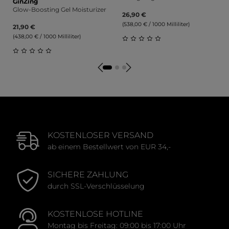
GinZing
Glow-Boosting Gel Moisturizer
26,90 €
(538,00 € / 1000 Milliliter)
21,90 €
(438,00 € / 1000 Milliliter)
Durchschnittliche Bewert
Durchschnittliche Bewertung von 0 von 5 Sternen
KOSTENLOSER VERSAND
ab einem Bestellwert von EUR 34,-
SICHERE ZAHLUNG
durch SSL-Verschlüsselung
KOSTENLOSE HOTLINE
Montag bis Freitag: 09:00 bis 17:00 Uhr