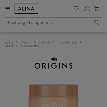
Zum Hauptinhalt springen
Waren
Du hast 0 Prod
HOME
PFLEGE
GESICHT
TAGESPFLEGE
GETÖNTE TAGESCREMEN
Bildergalerie überspringen