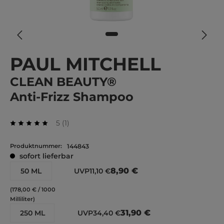
PAUL MITCHELL
CLEAN BEAUTY®
Anti-Frizz Shampoo
Durchschnittliche Bewertung von 5 von 5 Stern
Bewertung
5
(
1
)
Durchschnittliche Bewertung von 5 von 5 Sternen
Produktnummer:
144843
sofort lieferbar
8,90 €
50 ML
UVP
11,10 €
(178,00 € / 1000
Milliliter)
31,90 €
250 ML
UVP
34,40 €