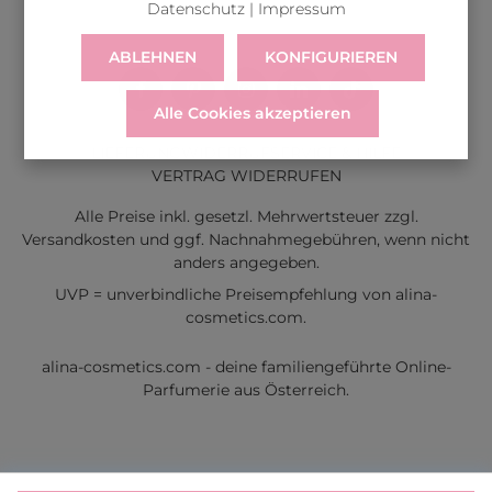
Datenschutz
|
Impressum
ABLEHNEN
KONFIGURIEREN
Alle Cookies akzeptieren
LIEFERUNG
WIDERRUF
SERVICE & HILFE
VERTRAG WIDERRUFEN
Alle Preise inkl. gesetzl. Mehrwertsteuer zzgl.
Versandkosten
und ggf. Nachnahmegebühren, wenn nicht
anders angegeben.
UVP = unverbindliche Preisempfehlung von alina-
cosmetics.com.
alina-cosmetics.com - deine familiengeführte Online-
Parfumerie aus Österreich.