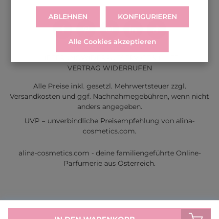
ABLEHNEN
KONFIGURIEREN
Alle Cookies akzeptieren
LIEFERUNG
WIDERRUF
SERVICE & HILFE
VERTRAG WIDERRUFEN
Alle Preise inkl. gesetzl. Mehrwertsteuer zzgl.
Versandkosten
und ggf. Nachnahmegebühren, wenn nicht
anders angegeben.
UVP = unverbindliche Preisempfehlung von alina-
cosmetics.com.
alina-cosmetics.com - deine familiengeführte Online-
Parfumerie aus Österreich.