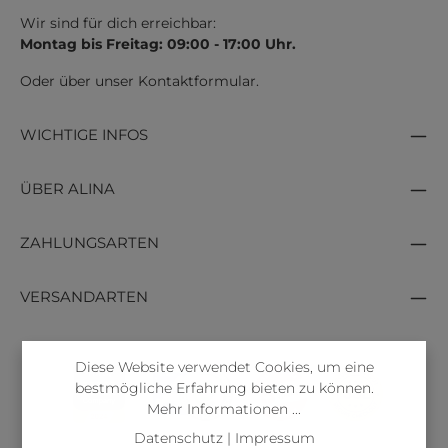
Wir sind für dich erreichbar:
Montag bis Freitag: 09:00 - 17:00 Uhr.
Oder über unser
Kontaktformular
.
WICHTIGE INFOS
ÜBER ALINA
ZAHLUNGSARTEN
VERSANDARTEN
Diese Website verwendet Cookies, um eine
bestmögliche Erfahrung bieten zu können.
Mehr Informationen ...
Datenschutz
|
Impressum