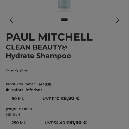
PAUL MITCHELL
CLEAN BEAUTY®
Hydrate Shampoo
Durchschnittliche Bewertung von 0 von 5 Sternen
Produktnummer:
144838
sofort lieferbar
8,90 €
50 ML
UVP
11,10 €
(178,00 € / 1000
Milliliter)
31,90 €
250 ML
UVP
34,40 €