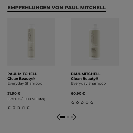
Produktgalerie überspringen
EMPFEHLUNGEN VON PAUL MITCHELL
PAUL MITCHELL
PAUL MITCHELL
Clean Beauty®
Clean Beauty®
Everyday Shampoo
Everyday Shampoo
31,90 €
60,90 €
(127,60 € / 1000 Milliliter)
Durchschnittliche Bewert
Durchschnittliche Bewertung von 0 von 5 Sternen