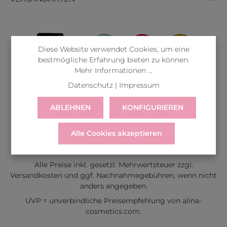
Diese Website verwendet Cookies, um eine
bestmögliche Erfahrung bieten zu können.
Mehr Informationen ...
Datenschutz
|
Impressum
ABLEHNEN
KONFIGURIEREN
Alle Cookies akzeptieren
LIEFERUNG
WIDERRUF
SERVICE & HILFE
VERTRAG WIDERRUFEN
Alle Preise inkl. gesetzl. Mehrwertsteuer zzgl.
Versandkosten
und ggf. Nachnahmegebühren, wenn nicht
anders angegeben.
UVP = unverbindliche Preisempfehlung von alina-
cosmetics.com.