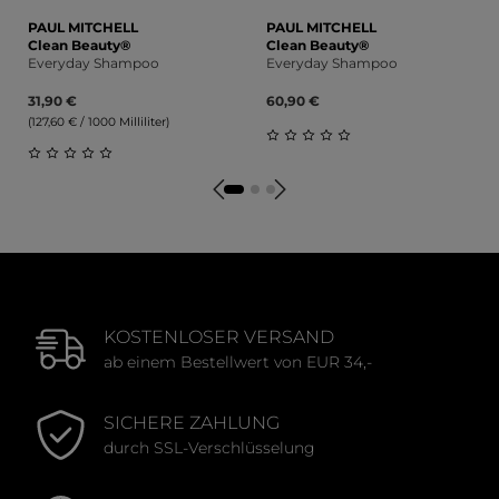
PAUL MITCHELL
PAUL MITCHELL
Clean Beauty®
Clean Beauty®
Everyday Shampoo
Everyday Shampoo
31,90 €
60,90 €
(127,60 € / 1000 Milliliter)
Durchschnittliche Bewert
Durchschnittliche Bewertung von 0 von 5 Sternen
KOSTENLOSER VERSAND
ab einem Bestellwert von EUR 34,-
SICHERE ZAHLUNG
durch SSL-Verschlüsselung