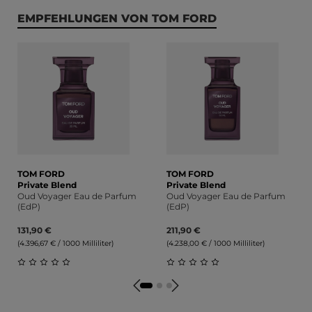
Produktgalerie überspringen
EMPFEHLUNGEN VON TOM FORD
TOM FORD
TOM FORD
Private Blend
Private Blend
Oud Voyager Eau de Parfum
Oud Voyager Eau de Parfum
(EdP)
(EdP)
131,90 €
211,90 €
(4.396,67 € / 1000 Milliliter)
(4.238,00 € / 1000 Milliliter)
Durchschnittliche Bewertung von 0 von 5 Sternen
Durchschnittliche Bewert