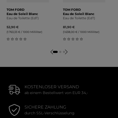
TOM FORD
TOM FORD
Eau de Soleil Blanc
Eau de Soleil Blanc
Eau de Toilette (EdT)
Eau de Toilette (EdT)
52,90 €
81,90 €
(1.763,33 € / 1000 Milliliter)
(1.638,00 € / 1000 Milliliter)
Durchschnittliche Bewertung von 0 von 5 Sternen
Durchschnittliche Bewert
KOSTENLOSER VERSAND
ab einem Bestellwert von EUR 34,-
SICHERE ZAHLUNG
durch SSL-Verschlüsselung