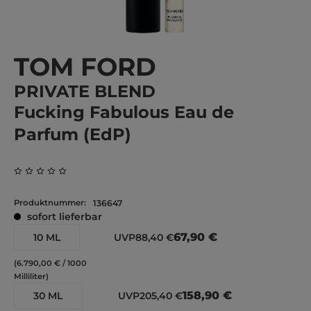
TOM FORD
PRIVATE BLEND
Fucking Fabulous Eau de
Parfum (EdP)
Durchschnittliche Bewertung von 0 von 5 Sternen
Produktnummer:
136647
sofort lieferbar
67,90 €
10 ML
UVP
88,40 €
(6.790,00 € / 1000
Milliliter)
158,90 €
30 ML
UVP
205,40 €