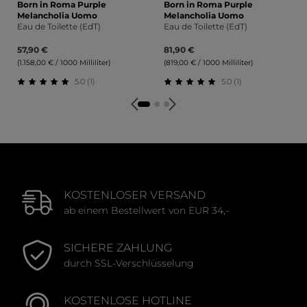
Born in Roma Purple
Born in Roma Purple
Melancholia Uomo
Melancholia Uomo
Eau de Toilette (EdT)
Eau de Toilette (EdT)
57,90 €
81,90 €
(1.158,00 € / 1000 Milliliter)
(819,00 € / 1000 Milliliter)
5.0 (1)
5.0 (1)
Durchschnittliche Bewertung von 5 von 5 Sternen
Durchschnittliche Bewert
KOSTENLOSER VERSAND
ab einem Bestellwert von EUR 34,-
SICHERE ZAHLUNG
durch SSL-Verschlüsselung
KOSTENLOSE HOTLINE