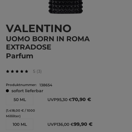
VALENTINO
UOMO BORN IN ROMA
EXTRADOSE
Parfum
Durchschnittliche Bewertung von 5 von 5 Stern
Bewertungen
5
(
3
)
Durchschnittliche Bewertung von 5 von 5 Sternen
Produktnummer:
138654
sofort lieferbar
70,90 €
50 ML
UVP
95,30 €
(1.418,00 € / 1000
Milliliter)
99,90 €
100 ML
UVP
136,00 €