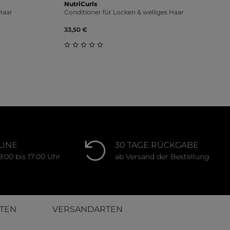
NutriCurls
Haar
Conditioner für Locken & welliges Haar
33,50 €
Durchschnittliche Bewertung von 0 von 
ung von 0 von 5 Sternen
LINE
30 TAGE RÜCKGABE
9:00 bis 17:00 Uhr
ab Versand der Bestellung
TEN
VERSANDARTEN