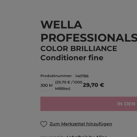
WELLA
PROFESSIONAL
COLOR BRILLIANCE
Conditioner fine
Produktnummer:
140786
(29,70 € / 1000
29,70 €
1000 ML
Milliliter)
IN DE
Zum Merkzettel hinzufügen