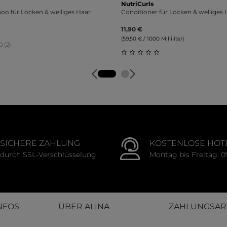
NutriCurls
oo für Locken & welliges Haar
Conditioner für Locken & welliges 
11,90 €
(59,50 € / 1000 Milliliter)
0 (2)
tliche Bewertung von 5 von 5 Sternen
Durchschnittliche Bewert
SICHERE ZAHLUNG
KOSTENLOSE HOT
durch SSL-Verschlüsselung
Montag bis Freitag: 0
NFOS
ÜBER ALINA
ZAHLUNGSAR