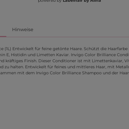
powered by
Labelhair by Alina
Hinweise
e (1L) Entwickelt für feine getönte Haare. Schützt die Haarfarb
n E, Histidin und Limetten Kaviar. Invigo Color Brilliance Cond
und kräftiges Finish. Dieser Conditioner ist mit Limettenkaviar,
u halten. Entwickelt für feines und mittleres Haar, mit Metal
 zusammen mit dem Invigo Color Brilliance Shampoo und der Haa