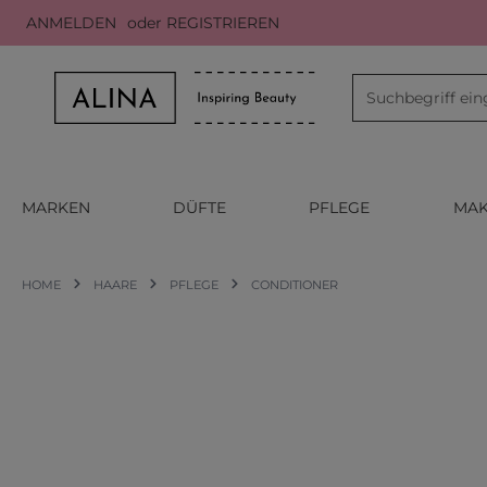
ANMELDEN
oder
REGISTRIEREN
m Hauptinhalt springen
Zur Suche springen
Zur Hauptnavigation springen
MARKEN
DÜFTE
PFLEGE
MAK
HOME
HAARE
PFLEGE
CONDITIONER