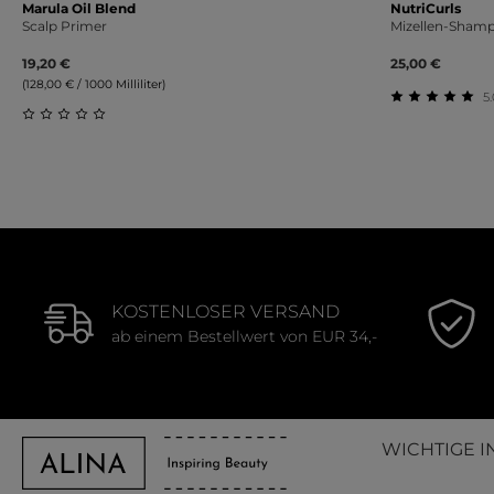
Marula Oil Blend
NutriCurls
Scalp Primer
Mizellen-Shamp
19,20 €
25,00 €
(128,00 € / 1000 Milliliter)
5.
Durchschnit
Durchschnittliche Bewertung von 0 von 5 Sternen
KOSTENLOSER VERSAND
ab einem Bestellwert von EUR 34,-
WICHTIGE I