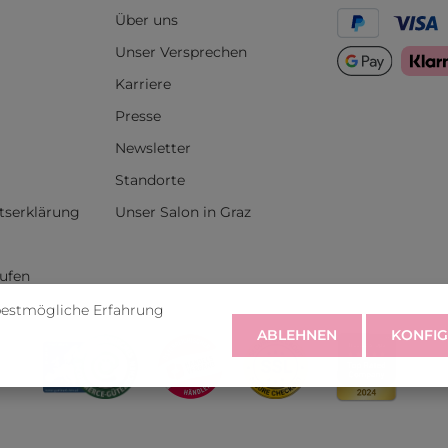
Über uns
Unser Versprechen
Karriere
Presse
Newsletter
Standorte
itserklärung
Unser Salon in Graz
rufen
bestmögliche Erfahrung
ABLEHNEN
KONFIG