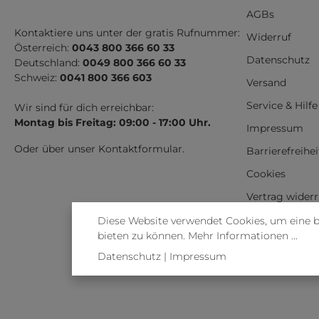
AGBs
Kontaktiere uns unter der gratis Rufnummer:
Widerruf
Österreich:
0043 800 366 60 33
Datenschutz
Deutschland:
0049 800 366 60 33
Schweiz:
0041 800 366 603
Versand
Service & Hilfe
Wir sind für dich erreichbar:
Montag bis Freitag: 09:00 - 17:00 Uhr.
Impressum
Oder über unser
Kontaktformular
.
Barrierefreihe
Cookies
Vertrag wider
Diese Website verwendet Cookies, um eine 
bieten zu können.
Mehr Informationen ...
Datenschutz
|
Impressum