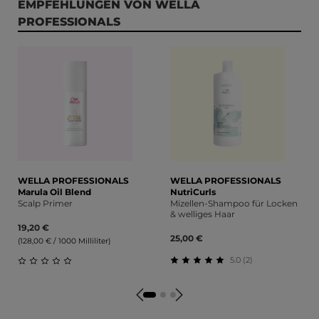
Produktgalerie überspringen
EMPFEHLUNGEN VON WELLA
PROFESSIONALS
WELLA PROFESSIONALS
WELLA PROFESSIONALS
Marula Oil Blend
NutriCurls
Scalp Primer
Mizellen-Shampoo für Locken
& welliges Haar
19,20 €
25,00 €
(128,00 € / 1000 Milliliter)
5.0 (2)
Durchschnittliche Bewert
Durchschnittliche Bewertung von 0 von 5 Sternen