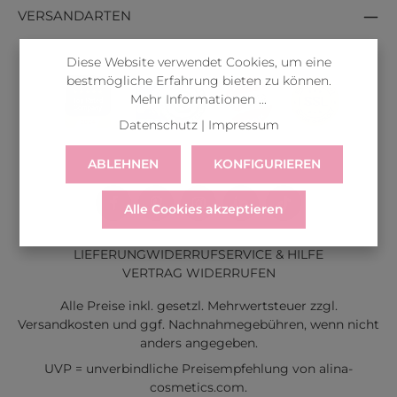
VERSANDARTEN
Diese Website verwendet Cookies, um eine
bestmögliche Erfahrung bieten zu können.
Mehr Informationen ...
Datenschutz
|
Impressum
ABLEHNEN
KONFIGURIEREN
Alle Cookies akzeptieren
LIEFERUNG
WIDERRUF
SERVICE & HILFE
VERTRAG WIDERRUFEN
Alle Preise inkl. gesetzl. Mehrwertsteuer zzgl.
Versandkosten
und ggf. Nachnahmegebühren, wenn nicht
anders angegeben.
UVP = unverbindliche Preisempfehlung von alina-
cosmetics.com.