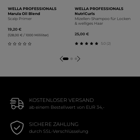
WELLA PROFESSIONALS
WELLA PROFESSIONALS
Marula Oil Blend
NutriCurls
Scalp Primer
Mizellen-Shampoo für Locken
& welliges Haar
19,20 €
25,00 €
(128,00 € / 1000 Milliliter)
5.0 (2)
Durchschnittliche Bewert
Durchschnittliche Bewertung von 0 von 5 Sternen
KOSTENLOSER VERSAND
ab einem Bestellwert von EUR 34,-
SICHERE ZAHLUNG
durch SSL-Verschlüsselung