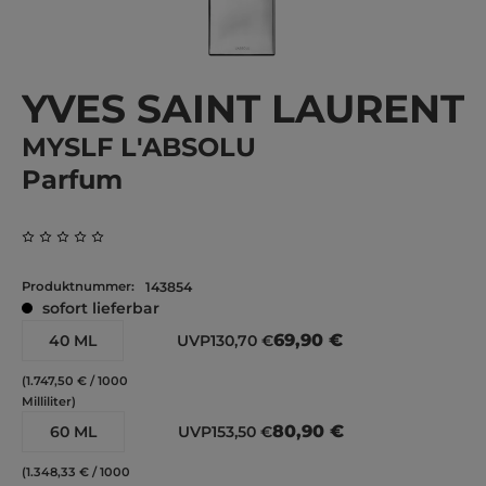
YVES SAINT LAURENT
MYSLF L'ABSOLU
Parfum
Durchschnittliche Bewertung von 0 von 5 Sternen
Produktnummer:
143854
sofort lieferbar
69,90 €
40 ML
UVP
130,70 €
(1.747,50 € / 1000
Milliliter)
80,90 €
60 ML
UVP
153,50 €
(1.348,33 € / 1000