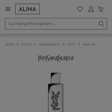
Zum Hauptinhalt springen
Waren
Du hast 0 Prod
HOME
DÜFTE
HERRENDÜFTE
DUFT
PARFUM
Bildergalerie überspringen