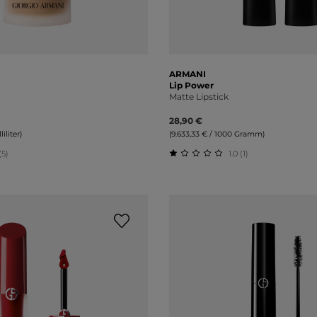
ARMANI
Lip Power
n
Matte Lipstick
28,90 €
iliter)
(9.633,33 € / 1000 Gramm)
(5)
1.0 (1)
liche Bewertung von 4.2 von 5 Sternen
Durchschnittliche Bewert