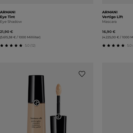
ARMANI
ARMANI
Eye Tint
Vertigo Lift
Eye Shadow
Mascara
21,90 €
16,90 €
(5.615,38 € / 1000 Milliliter)
(4.225,00 € / 1000 Mil
5.0 (12)
5.0 
Durchschnittliche Bewertung von 5 von 5 Sternen
Durchschnitt