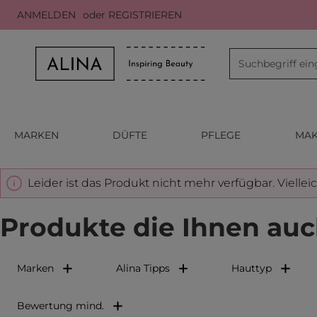
ANMELDEN
oder
REGISTRIEREN
m Hauptinhalt springen
Zur Suche springen
Zur Hauptnavigation springen
MARKEN
DÜFTE
PFLEGE
MAK
Leider ist das Produkt nicht mehr verfügbar. Viellei
Produkte die Ihnen auc
Marken
Alina Tipps
Hauttyp
Bewertung mind.