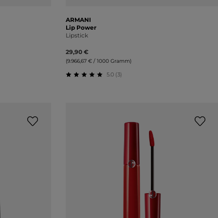
ARMANI
Lip Power
Lipstick
29,90 €
(9.966,67 € / 1000 Gramm)
5.0 (3)
ng von 3.5 von 5 Sternen
Durchschnittliche Bewertung von 5 von