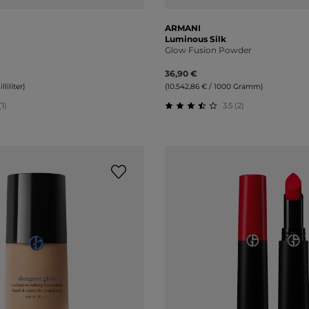
ARMANI
Luminous Silk
Glow Fusion Powder
36,90 €
liliter)
(10.542,86 € / 1000 Gramm)
(1)
3.5 (2)
liche Bewertung von 5 von 5 Sternen
Durchschnittliche Bewertu