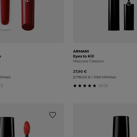
ARMANI
n
Eyes to Kill
Mascara Classico
27,90 €
liliter)
(2.790,00 € / 1000 Milliliter)
(1)
5.0 (1)
liche Bewertung von 5 von 5 Sternen
Durchschnittliche Bewert