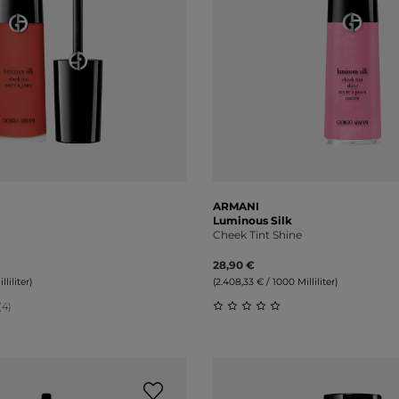
ARMANI
Luminous Silk
Cheek Tint Shine
28,90 €
liliter)
(2.408,33 € / 1000 Milliliter)
(4)
liche Bewertung von 5 von 5 Sternen
Durchschnittliche Bewert