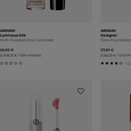
ARMANI
ARMANI
Luminous Silk
Designer
Multi-Purpose Glow Concealer
Glow Foundatio
28,90 €
37,90 €
(2.408,33 € / 1000 Milliliter)
(1.263,33 € / 1000 Mill
4.2 
Durchschnittliche Bewertung von 0 von 5 Sternen
Durchschnitt