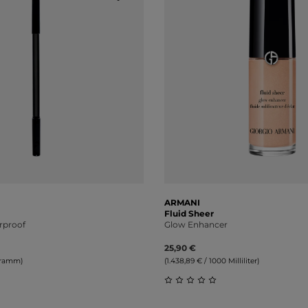
ARMANI
Fluid Sheer
rproof
Glow Enhancer
25,90 €
 Gramm)
(1.438,89 € / 1000 Milliliter)
liche Bewertung von 0 von 5 Sternen
Durchschnittliche Bewert