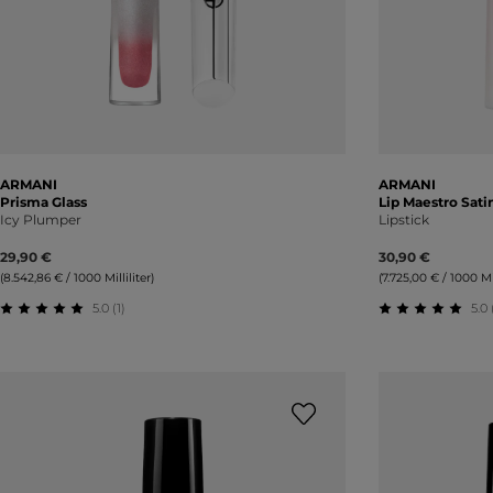
ARMANI
ARMANI
Prisma Glass
Lip Maestro Sati
Icy Plumper
Lipstick
29,90 €
30,90 €
(8.542,86 € / 1000 Milliliter)
(7.725,00 € / 1000 Mil
5.0 (1)
5.0 
Durchschnittliche Bewertung von 5 von 5 Sternen
Durchschnitt