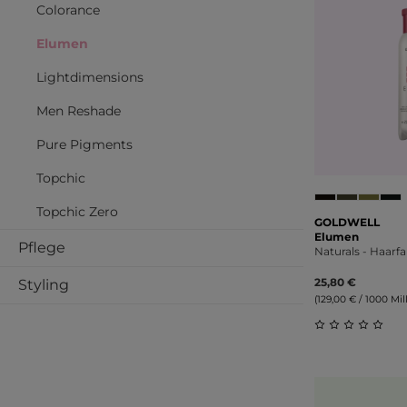
Colorance
Elumen
Lightdimensions
Men Reshade
Pure Pigments
Topchic
Topchic Zero
GOLDWELL
Elumen
Pflege
Naturals - Haarf
25,80 €
Styling
(129,00 € / 1000 Milli
Durchschnitt