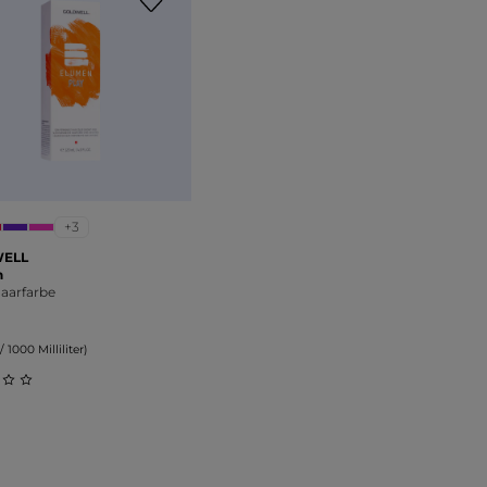
+3
ELL
n
Haarfarbe
/ 1000 Milliliter)
on 5 Sternen
schnittliche Bewertung von 0 von 5 Sternen