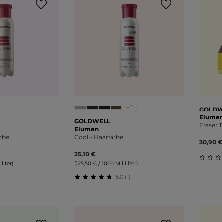
+11
GOLDW
Elume
GOLDWELL
Eraser 
Elumen
arbe
Cool - Haarfarbe
30,90 
25,10 €
liter)
(125,50 € / 1000 Milliliter)
Durch
5.0 (1)
liche Bewertung von 0 von 5 Sternen
Durchschnittliche Bewertung von 5 v