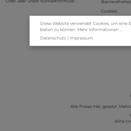
Oder über unser
Kontaktformular
.
Barrierefreihe
Cookies
Vertrag wider
Diese Website verwendet Cookies, um eine 
bieten zu können.
Mehr Informationen ...
Datenschutz
|
Impressum
Alle Preise inkl. gesetzl. Meh
alina-c