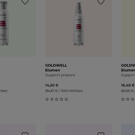
GOLDWELL
GOLDW
Elumen
Elume
Support prepare
Support
14,20 €
16,40 €
liter)
(94,67 € / 1000 Milliliter)
(65,60 € /
liche Bewertung von 0 von 5 Sternen
Durchschnittliche Bewertung von 0 v
Durch