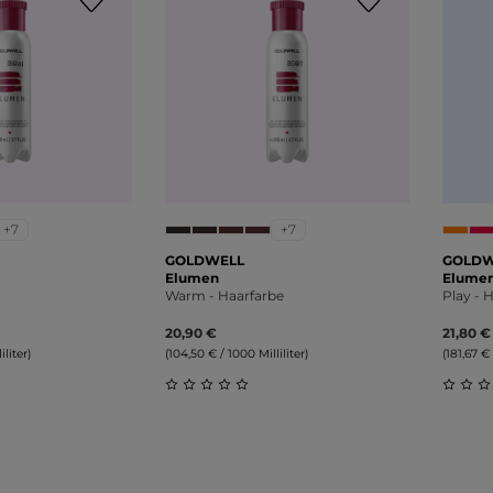
+7
+7
GOLDWELL
GOLDW
Elumen
Elume
Warm - Haarfarbe
Play - 
20,90 €
21,80 €
iliter)
(104,50 € / 1000 Milliliter)
(181,67 € 
liche Bewertung von 0 von 5 Sternen
Durchschnittliche Bewertung von 0 v
Durch