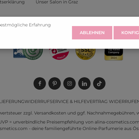
itserklärung
Unser Salon in Graz
rufen
bestmögliche Erfahrung
ABLEHNEN
KONFIG
LIEFERUNG
WIDERRUF
SERVICE & HILFE
VERTRAG WIDERRUFE
rwertsteuer zzgl.
Versandkosten
und ggf. Nachnahmegebühren, w
UVP = unverbindliche Preisempfehlung von alina-cosmetics.com
osmetics.com - deine familiengeführte Online-Parfumerie aus Öst