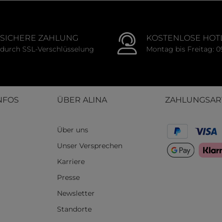
SICHERE ZAHLUNG
KOSTENLOSE HOT
durch SSL-Verschlüsselung
Montag bis Freitag: 0
NFOS
ÜBER ALINA
ZAHLUNGSAR
Über uns
Unser Versprechen
Karriere
Presse
Newsletter
Standorte