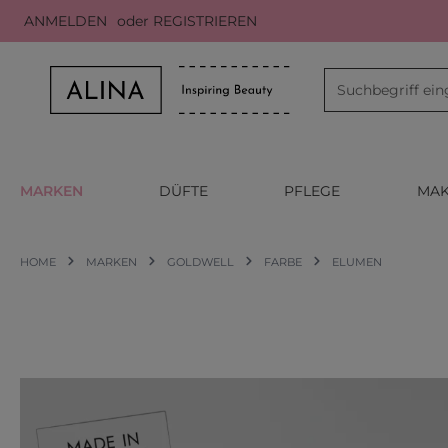
ANMELDEN
oder
REGISTRIEREN
m Hauptinhalt springen
Zur Suche springen
Zur Hauptnavigation springen
MARKEN
DÜFTE
PFLEGE
MAK
HOME
MARKEN
GOLDWELL
FARBE
ELUMEN