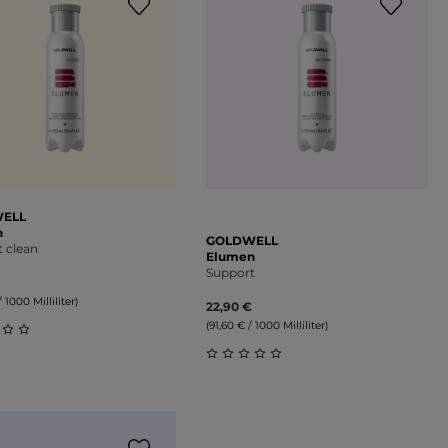
ELL
n
GOLDWELL
 clean
Elumen
Support
 1000 Milliliter)
22,90 €
(91,60 € / 1000 Milliliter)
on 5 Sternen
schnittliche Bewertung von 0 von 5 Sternen
Durchschnittliche Bewertung 