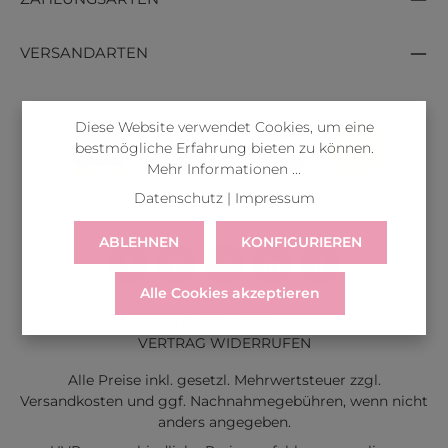
VERSANDARTEN
Diese Website verwendet Cookies, um eine
bestmögliche Erfahrung bieten zu können.
Mehr Informationen ...
Datenschutz
|
Impressum
ABLEHNEN
KONFIGURIEREN
Alle Cookies akzeptieren
LIEFERUNG
WIDERRUF
SERVICE & HILFE
VERTRAG WIDERRUFEN
Alle Preise inkl. gesetzl. Mehrwertsteuer zzgl.
Versandkosten
und ggf. Nachnahmegebühren, wenn nicht
anders angegeben.