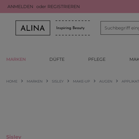
ANMELDEN
oder
REGISTRIEREN
m Hauptinhalt springen
Zur Suche springen
Zur Hauptnavigation springen
MARKEN
DÜFTE
PFLEGE
MAK
HOME
MARKEN
SISLEY
MAKE-UP
AUGEN
APPLIKA
Sisley