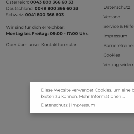
Österreich:
0043 800 366 60 33
Datenschutz
Deutschland:
0049 800 366 60 33
Schweiz:
0041 800 366 603
Versand
Service & Hilfe
Wir sind für dich erreichbar:
Montag bis Freitag: 09:00 - 17:00 Uhr.
Impressum
Oder über unser
Kontaktformular
.
Barrierefreihe
Cookies
Vertrag wider
Diese Website verwendet Cookies, um eine 
bieten zu können.
Mehr Informationen ...
Datenschutz
|
Impressum