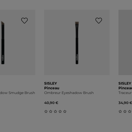
SISLEY
SISLEY
Pinceau
Pincea
adow Smudge Brush
Ombreur Eyeshadow Brush
Traceur
40,90 €
34,90 
liche Bewertung von 0 von 5 Sternen
Durchschnittliche Bewertung von 0 v
Durch