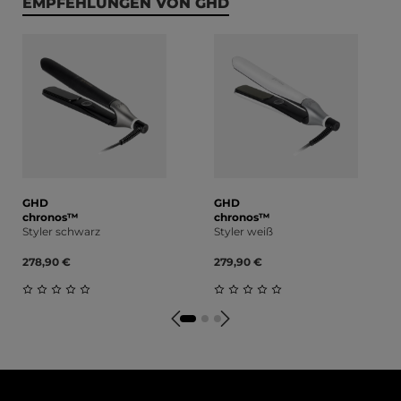
Produktgalerie überspringen
EMPFEHLUNGEN VON GHD
GHD
GHD
chronos™
chronos™
Styler schwarz
Styler weiß
278,90 €
279,90 €
Durchschnittliche Bewertung von 0 von 5 Sternen
Durchschnittliche Bewert