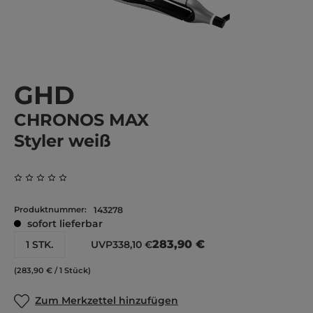
GHD
CHRONOS MAX
Styler weiß
Durchschnittliche Bewertung von 0 von 5 Sternen
Produktnummer:
143278
sofort lieferbar
283,90 €
1 STK.
UVP
338,10 €
(283,90 € / 1 Stück)
Zum Merkzettel hinzufügen