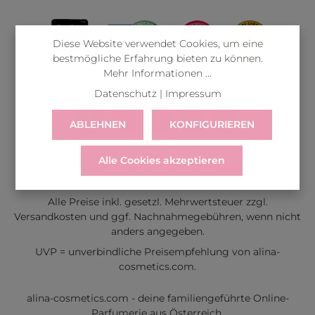
Diese Website verwendet Cookies, um eine
bestmögliche Erfahrung bieten zu können.
Mehr Informationen ...
Datenschutz
|
Impressum
ABLEHNEN
KONFIGURIEREN
Alle Cookies akzeptieren
LIEFERUNG
WIDERRUF
SERVICE & HILFE
VERTRAG WIDERRUFEN
Alle Preise inkl. gesetzl. Mehrwertsteuer zzgl.
Versandkosten
und ggf. Nachnahmegebühren, wenn nicht
anders angegeben.
UVP = unverbindliche Preisempfehlung von alina-
cosmetics.com.
alina-cosmetics.com - deine familiengeführte Online-
Parfumerie aus Österreich.