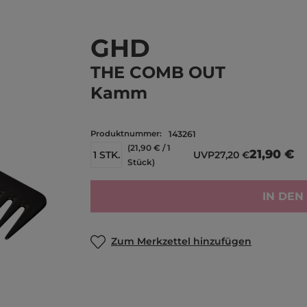
GHD
THE COMB OUT
Kamm
Produktnummer:
143261
(21,90 € / 1
21,90 €
1 STK.
UVP
27,20 €
Stück)
IN DE
Zum Merkzettel hinzufügen