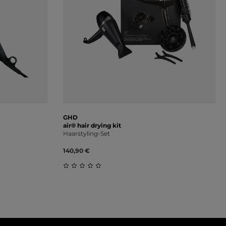
GHD
air® hair drying kit
Haarstyling-Set
140,90 €
ung von 0 von 5 Sternen
Durchschnittliche Bewertung von 0 von 