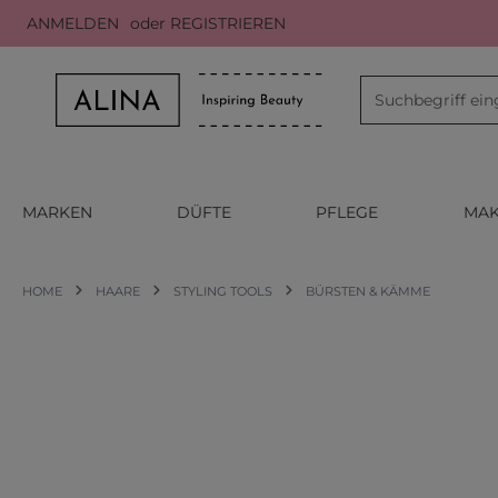
ANMELDEN
oder
REGISTRIEREN
m Hauptinhalt springen
Zur Suche springen
Zur Hauptnavigation springen
MARKEN
DÜFTE
PFLEGE
MAK
HOME
HAARE
STYLING TOOLS
BÜRSTEN & KÄMME