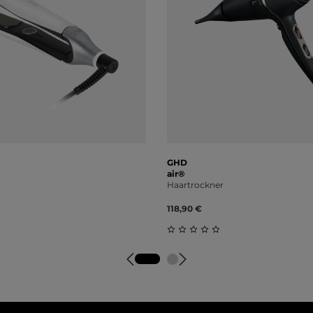
GHD
air®
Haartrockner
118,90 €
tliche Bewertung von 0 von 5 Sternen
Durchschnittliche Bewert