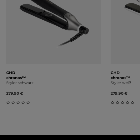
GHD
GHD
chronos™
chronos™
Styler schwarz
Styler weiß
279,90 €
279,90 €
Durchschnittliche Bewertung von 0 von 5 Sternen
Durchschnit