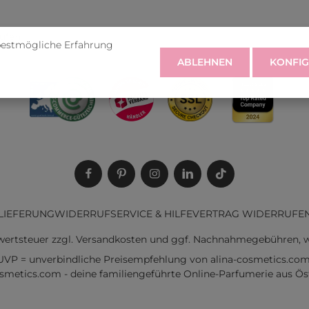
rufen
bestmögliche Erfahrung
ABLEHNEN
KONFIG
LIEFERUNG
WIDERRUF
SERVICE & HILFE
VERTRAG WIDERRUFE
rwertsteuer zzgl.
Versandkosten
und ggf. Nachnahmegebühren, w
UVP = unverbindliche Preisempfehlung von alina-cosmetics.com
osmetics.com - deine familiengeführte Online-Parfumerie aus Öst