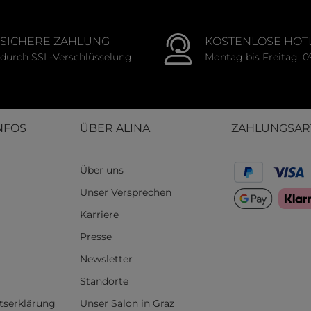
SICHERE ZAHLUNG
KOSTENLOSE HOT
durch SSL-Verschlüsselung
Montag bis Freitag: 0
NFOS
ÜBER ALINA
ZAHLUNGSAR
Über uns
Unser Versprechen
Karriere
Presse
Newsletter
Standorte
itserklärung
Unser Salon in Graz