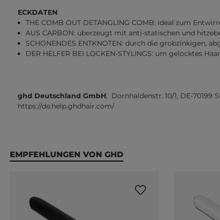
ECKDATEN
THE COMB OUT DETANGLING COMB: ideal zum Entwirre
AUS CARBON: überzeugt mit anti-statischen und hitzeb
SCHONENDES ENTKNOTEN: durch die grobzinkigen, abge
DER HELFER BEI LOCKEN-STYLINGS: um gelocktes Haar n
ghd Deutschland GmbH
, Dornhaldenstr. 10/1, DE-70199 S
https://de.help.ghdhair.com/
Produktgalerie überspringen
EMPFEHLUNGEN VON GHD