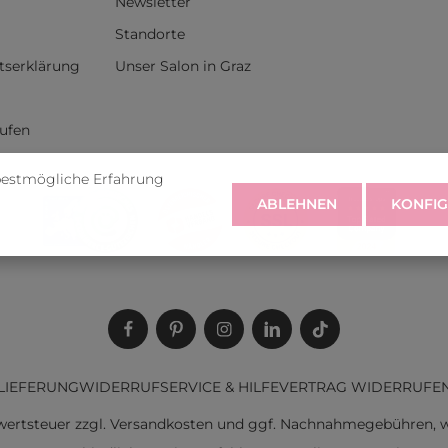
Newsletter
Standorte
itserklärung
Unser Salon in Graz
rufen
bestmögliche Erfahrung
ABLEHNEN
KONFIG
LIEFERUNG
WIDERRUF
SERVICE & HILFE
VERTRAG WIDERRUFE
rwertsteuer zzgl.
Versandkosten
und ggf. Nachnahmegebühren, w