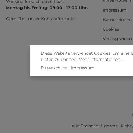
Service & Hilfe
Wir sind für dich erreichbar:
Montag bis Freitag: 09:00 - 17:00 Uhr.
Impressum
Oder über unser
Kontaktformular
.
Barrierefreihe
Cookies
Vertrag wider
Diese Website verwendet Cookies, um eine 
bieten zu können.
Mehr Informationen ...
Datenschutz
|
Impressum
Alle Preise inkl. gesetzl. Meh