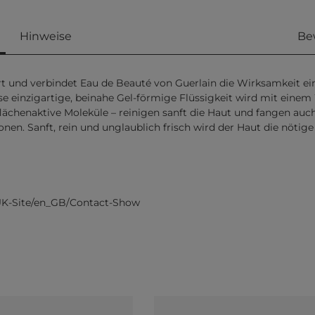
Hinweise
Be
riert und verbindet Eau de Beauté von Guerlain die Wirksamkeit e
ese einzigartige, beinahe Gel-förmige Flüssigkeit wird mit eine
zflächenaktive Moleküle – reinigen sanft die Haut und fangen au
onen. Sanft, rein und unglaublich frisch wird der Haut die nötig
UK-Site/en_GB/Contact-Show