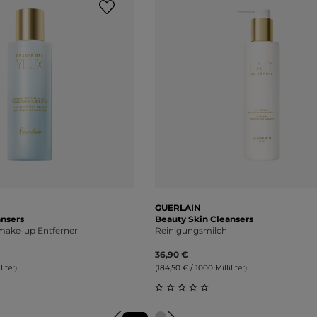
GUERLAIN
ansers
Beauty Skin Cleansers
ake-up Entferner
Reinigungsmilch
36,90 €
liter)
(184,50 € / 1000 Milliliter)
liche Bewertung von 0 von 5 Sternen
Durchschnittliche Bewertung