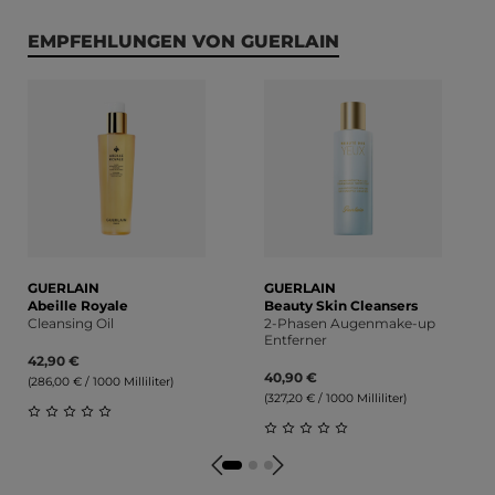
Produktgalerie überspringen
EMPFEHLUNGEN VON GUERLAIN
GUERLAIN
GUERLAIN
Abeille Royale
Beauty Skin Cleansers
Cleansing Oil
2-Phasen Augenmake-up
Entferner
42,90 €
40,90 €
(286,00 € / 1000 Milliliter)
(327,20 € / 1000 Milliliter)
Durchschnittliche Bewertung von 0 von 5 Sternen
Durchschnittliche Bewert