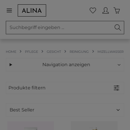
Zum Hauptinhalt springen
Waren
Du hast 0 Prod
HOME
PFLEGE
GESICHT
REINIGUNG
MIZELLWASSER
Navigation anzeigen
Produkte filtern