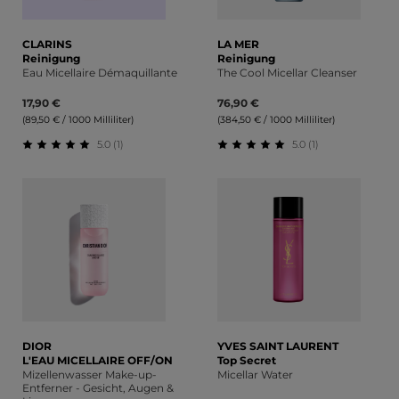
CLARINS
LA MER
Reinigung
Reinigung
Eau Micellaire Démaquillante
The Cool Micellar Cleanser
17,90 €
76,90 €
(89,50 € / 1000 Milliliter)
(384,50 € / 1000 Milliliter)
5.0 (1)
5.0 (1)
Durchschnittliche Bewertung von 5 von 5 Sternen
Durchschnittliche Bewert
DIOR
YVES SAINT LAURENT
L'EAU MICELLAIRE OFF/ON
Top Secret
Mizellenwasser Make-up-
Micellar Water
Entferner - Gesicht, Augen &