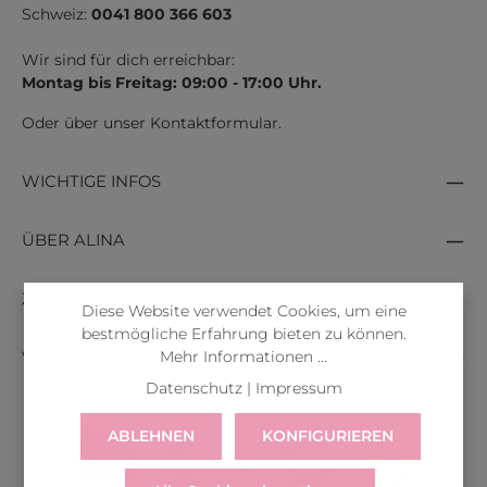
Schweiz:
0041 800 366 603
Wir sind für dich erreichbar:
Montag bis Freitag: 09:00 - 17:00 Uhr.
Oder über unser
Kontaktformular
.
WICHTIGE INFOS
ÜBER ALINA
ZAHLUNGSARTEN
Diese Website verwendet Cookies, um eine
bestmögliche Erfahrung bieten zu können.
Mehr Informationen ...
VERSANDARTEN
Datenschutz
|
Impressum
ABLEHNEN
KONFIGURIEREN