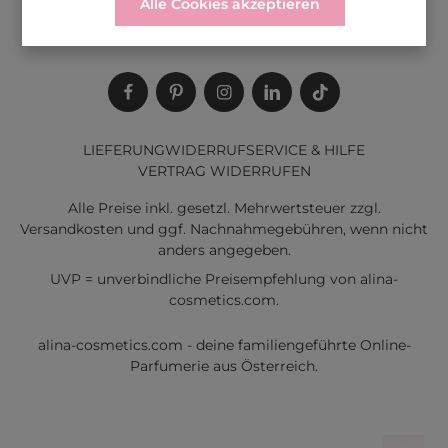
Alle Cookies akzeptieren
LIEFERUNG
WIDERRUF
SERVICE & HILFE
VERTRAG WIDERRUFEN
Alle Preise inkl. gesetzl. Mehrwertsteuer zzgl.
Versandkosten
und ggf. Nachnahmegebühren, wenn nicht
anders angegeben.
UVP = unverbindliche Preisempfehlung von alina-
cosmetics.com.
alina-cosmetics.com - deine familiengeführte Online-
Parfumerie aus Österreich.