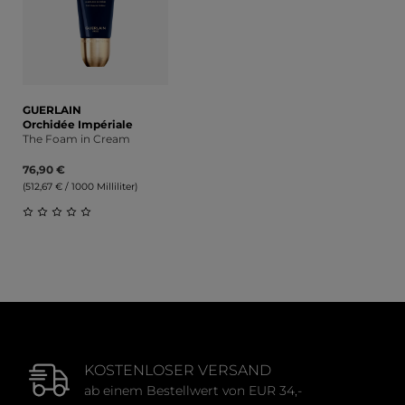
GUERLAIN
Orchidée Impériale
The Foam in Cream
76,90 €
(512,67 € / 1000 Milliliter)
Durchschnittliche Bewertung von 0 von 5 Sternen
KOSTENLOSER VERSAND
ab einem Bestellwert von EUR 34,-