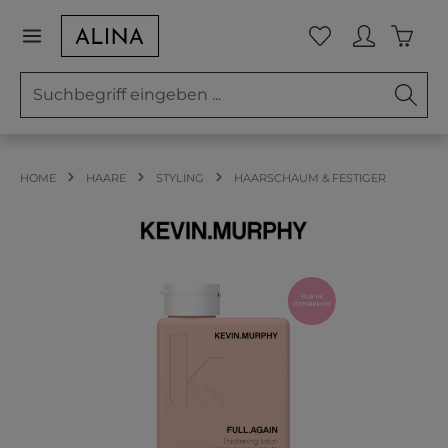
Zum Hauptinhalt springen
Waren
Du hast 0 Prod
HOME
HAARE
STYLING
HAARSCHAUM & FESTIGER
Bildergalerie überspringen