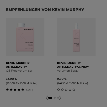
Produktgalerie überspringen
EMPFEHLUNGEN VON KEVIN MURPHY
KEVIN MURPHY
KEVIN MURPHY
ANTI.GRAVITY
ANTI.GRAVITY.SPRAY
Oil-Free Volumiser
Volumen Spray
33,90 €
9,90 €
(226,00 € / 1000 Milliliter)
(247,50 € / 1000 Milliliter)
5.0 (1)
Durchschnittliche Bewertung von 5 von 5 Sternen
Durchschnittliche Bewert