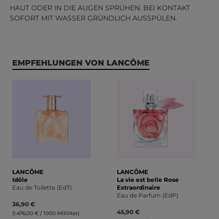
HAUT ODER IN DIE AUGEN SPRÜHEN. BEI KONTAKT
SOFORT MIT WASSER GRÜNDLICH AUSSPÜLEN.
Produktgalerie überspringen
EMPFEHLUNGEN VON LANCÔME
LANCÔME
LANCÔME
Idôle
La vie est belle Rose
Eau de Toilette (EdT)
Extraordinaire
Eau de Parfum (EdP)
36,90 €
45,90 €
(1.476,00 € / 1000 Milliliter)