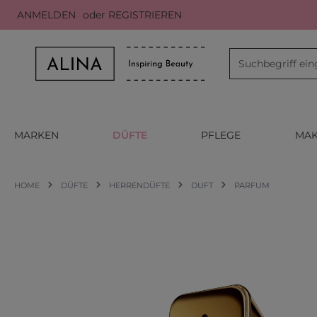
ANMELDEN
oder
REGISTRIEREN
m Hauptinhalt springen
Zur Suche springen
Zur Hauptnavigation springen
MARKEN
DÜFTE
PFLEGE
MAK
HOME
DÜFTE
HERRENDÜFTE
DUFT
PARFUM
Bildergalerie überspringen