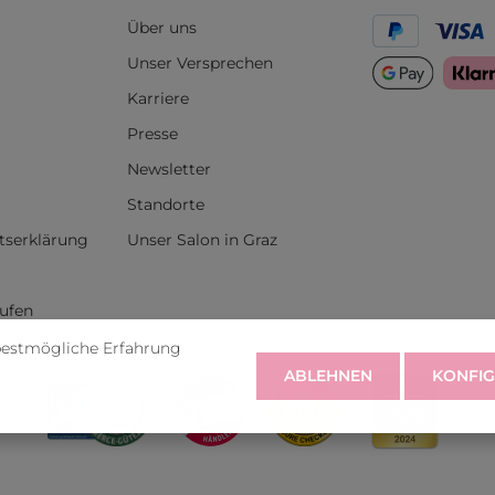
Über uns
Unser Versprechen
Karriere
Presse
Newsletter
Standorte
itserklärung
Unser Salon in Graz
rufen
bestmögliche Erfahrung
ABLEHNEN
KONFIG