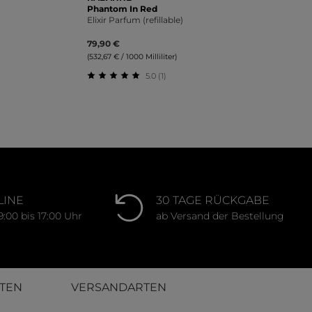
Phantom In Red
Elixir Parfum (refillable)
79,90 €
(532,67 € / 1000 Milliliter)
5.0 (1)
ung von 1 von 5 Sternen
Durchschnittliche Bewertung von 5 von 
LINE
30 TAGE RÜCKGABE
9:00 bis 17:00 Uhr
ab Versand der Bestellung
TEN
VERSANDARTEN