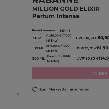
RABANNE
MILLION GOLD ELIXIR
Parfum Intense
Produktnummer:
143449
(1.218,00 € / 1000
60,9
50 ML
UVP
100,30 €
Milliliter)
(819,00 € / 1000
81,90
100 ML
UVP
132,70 €
Milliliter)
(574,50 € / 1000
114,
200 ML
UVP
180,90 €
Milliliter)
IN DE
Zum Merkzettel hinzufügen