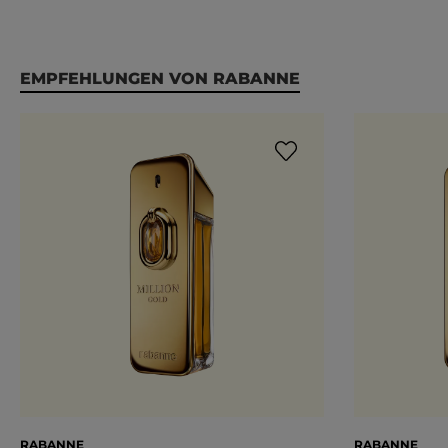
Produktgalerie überspringen
EMPFEHLUNGEN VON RABANNE
RABANNE
RABANNE