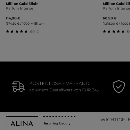
Million Gold Elixir
Million Gold Eli
Parfum Intense
Parfum Intense
114,90 €
60,90 €
(574,50 € / 1000 Milliliter)
(1.218,00 € / 1000 M
5.0 (2)
5.
Durchschnittliche Bewertung von 5 von 5 Sternen
Durchschnit
KOSTENLOSER VERSAND
ab einem Bestellwert von EUR 34,-
WICHTIGE I