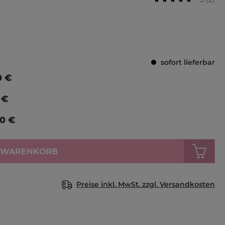
Durchschnittlich
sofort lieferbar
0 €
 €
90 €
N WARENKORB
Preise inkl. MwSt. zzgl. Versandkosten