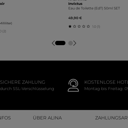
xir
Invictus
Eau de Toilette (EdT) 50ml SET
49,90 €
illiliter)
1.0 (1)
0 (2)
Durchschnittliche Bewert
tliche Bewertung von 5 von 5 Sternen
SICHERE ZAHLUNG
KOSTENLOSE HOT
durch SSL-Verschlüsselung
Montag bis Freitag: 0
NFOS
ÜBER ALINA
ZAHLUNGSAR