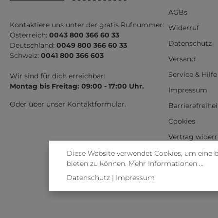
AGBs
Kontaktiere uns unter der gratis Rufnummer:
Widerruf
Österreich:
0043 800 366 60 33
Datenschutz
Deutschland:
0049 800 366 60 33
Schweiz:
0041 800 366 603
Versand
Service & Hilfe
Wir sind für dich erreichbar:
Montag bis Freitag: 09:00 - 17:00 Uhr.
Impressum
Oder über unser
Kontaktformular
.
Barrierefreihe
Cookies
Vertrag wider
Diese Website verwendet Cookies, um eine 
bieten zu können.
Mehr Informationen ...
Datenschutz
|
Impressum