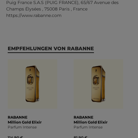
Puig France S.A.S (PUIG FRANCE), 65/67 Avenue des
Champs Élysées , 75008 Paris , France
https://www.rabanne.com
Produktgalerie überspringen
EMPFEHLUNGEN VON RABANNE
RABANNE
RABANNE
Million Gold Elixir
Million Gold Elixir
Parfum Intense
Parfum Intense
114,90 €
81,90 €