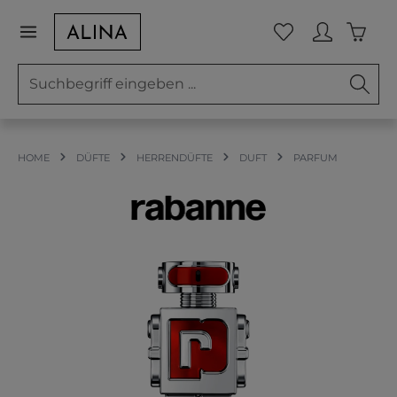
Zum Hauptinhalt springen
Waren
Du hast 0 Prod
HOME
DÜFTE
HERRENDÜFTE
DUFT
PARFUM
Bildergalerie überspringen