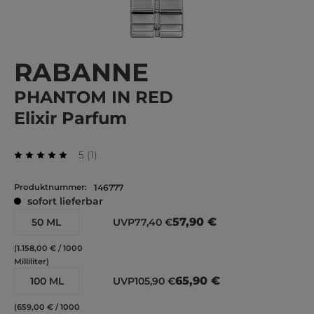
RABANNE
PHANTOM IN RED
Elixir Parfum
Durchschnittliche Bewertung von 5 von 5 Stern
Bewertung
5
(
1
)
Durchschnittliche Bewertung von 5 von 5 Sternen
Produktnummer:
146777
sofort lieferbar
57,90 €
50 ML
UVP
77,40 €
(1.158,00 € / 1000
Milliliter)
65,90 €
100 ML
UVP
105,90 €
(659,00 € / 1000