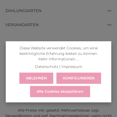
ZAHLUNGSARTEN
VERSANDARTEN
Diese Website verwendet Cookies, um eine
bestmögliche Erfahrung bieten zu können.
Mehr Informationen ...
Datenschutz
|
Impressum
ABLEHNEN
KONFIGURIEREN
Alle Cookies akzeptieren
LIEFERUNG
WIDERRUF
SERVICE & HILFE
VERTRAG WIDERRUFEN
Alle Preise inkl. gesetzl. Mehrwertsteuer zzgl.
Versandkosten
und ggf. Nachnahmegebühren, wenn nicht