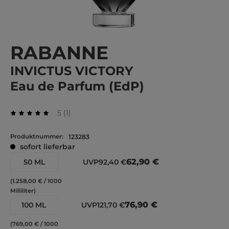
RABANNE
INVICTUS VICTORY
Eau de Parfum (EdP)
Durchschnittliche Bewertung von 5 von 5 Stern
Bewertung
5
(
1
)
Durchschnittliche Bewertung von 5 von 5 Sternen
Produktnummer:
123283
sofort lieferbar
62,90 €
50 ML
UVP
92,40 €
(1.258,00 € / 1000
Milliliter)
76,90 €
100 ML
UVP
121,70 €
(769,00 € / 1000