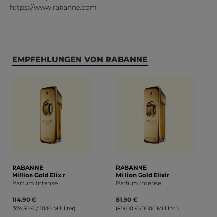
https://www.rabanne.com
Produktgalerie überspringen
EMPFEHLUNGEN VON RABANNE
RABANNE
RABANNE
Million Gold Elixir
Million Gold Elixir
Parfum Intense
Parfum Intense
114,90 €
81,90 €
(574,50 € / 1000 Milliliter)
(819,00 € / 1000 Milliliter)