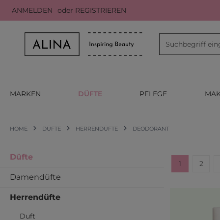
ANMELDEN
oder
REGISTRIEREN
m Hauptinhalt springen
Zur Suche springen
Zur Hauptnavigation springen
MARKEN
DÜFTE
PFLEGE
MAK
HOME
DÜFTE
HERRENDÜFTE
DEODORANT
Düfte
1
2
Seite
Seite
Damendüfte
Herrendüfte
Duft