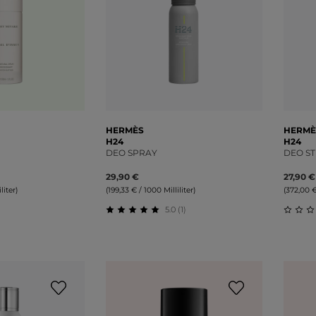
HERMÈS
HERMÈ
H24
H24
DEO SPRAY
DEO ST
29,90 €
27,90 €
liter)
(199,33 € / 1000 Milliliter)
(372,00 €
5.0 (1)
liche Bewertung von 0 von 5 Sternen
Durchschnittliche Bewertung von 5 v
Durch