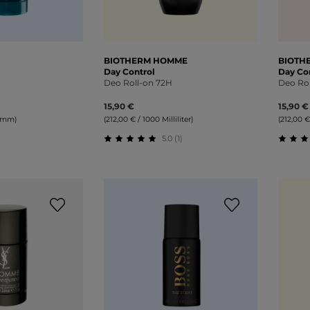
BIOTHERM HOMME
BIOTH
Day Control
Day Co
Deo Roll-on 72H
Deo Ro
15,90 €
15,90 €
ramm)
(212,00 € / 1000 Milliliter)
(212,00 €
5.0 (1)
liche Bewertung von 0 von 5 Sternen
Durchschnittliche Bewertung von 5 v
Durch