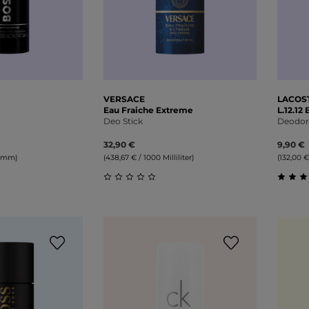
VERSACE
LACOS
Eau Fraiche Extreme
L.12.12
Deo Stick
Deodora
32,90 €
9,90 €
ramm)
(438,67 € / 1000 Milliliter)
(132,00 
liche Bewertung von 0 von 5 Sternen
Durchschnittliche Bewertung von 0 v
Durch