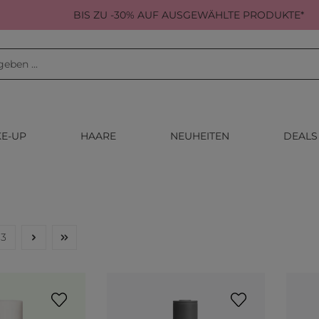
BIS ZU -30% AUF AUSGEWÄHLTE PRODUKTE*
E-UP
HAARE
NEUHEITEN
DEALS
3
Seite