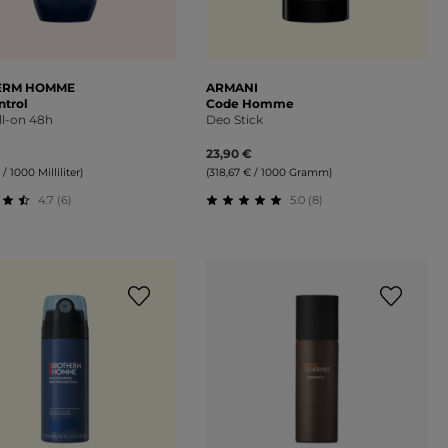
ERM HOMME
ARMANI
ntrol
Code Homme
ll-on 48h
Deo Stick
23,90 €
 / 1000 Milliliter)
(318,67 € / 1000 Gramm)
4.7 (6)
5.0 (8)
on 5 Sternen
schnittliche Bewertung von 4.67 von 5 Sternen
Durchschnittliche Bewertung 