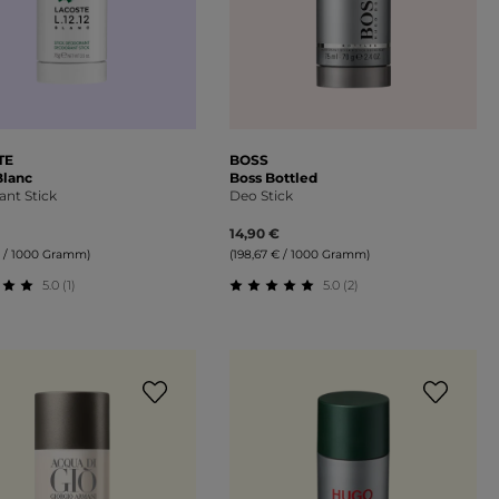
TE
BOSS
 Blanc
Boss Bottled
nt Stick
Deo Stick
14,90 €
€ / 1000 Gramm)
(198,67 € / 1000 Gramm)
5.0 (1)
5.0 (2)
on 5 Sternen
schnittliche Bewertung von 5 von 5 Sternen
Durchschnittliche Bewertung 