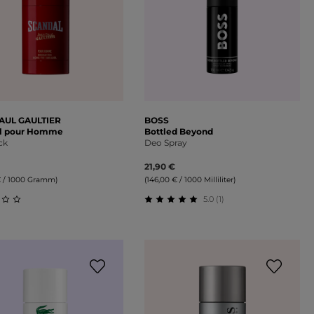
AUL GAULTIER
BOSS
l pour Homme
Bottled Beyond
ck
Deo Spray
21,90 €
€ / 1000 Gramm)
(146,00 € / 1000 Milliliter)
5.0 (1)
on 5 Sternen
schnittliche Bewertung von 0 von 5 Sternen
Durchschnittliche Bewertung 