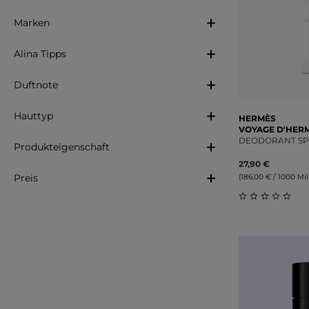
Marken
Alina Tipps
Duftnote
Hauttyp
HERMÈS
VOYAGE D'HER
DEODORANT S
Produkteigenschaft
27,90 €
Preis
(186,00 € / 1000 Mill
Durchschnitt