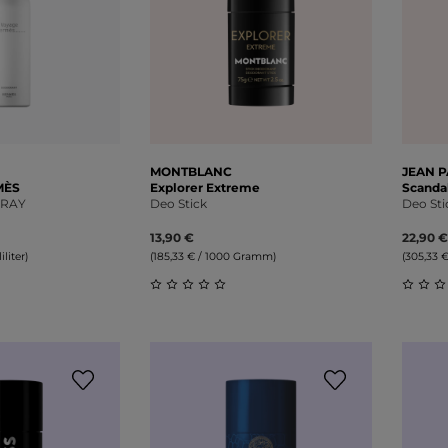
MONTBLANC
JEAN P
MÈS
Explorer Extreme
Scanda
PRAY
Deo Stick
Deo Sti
13,90 €
22,90 €
iliter)
(185,33 € / 1000 Gramm)
(305,33 
liche Bewertung von 0 von 5 Sternen
Durchschnittliche Bewertung von 0 v
Durch