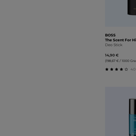
BOSS
The Scent For 
Deo Stick
14,90 €
(198,67 € / 1000 G
4.0 
Durchschnitt