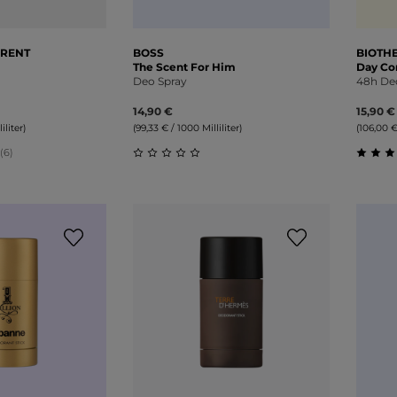
URENT
BOSS
BIOTH
The Scent For Him
Day Co
Deo Spray
48h De
14,90 €
15,90 €
iliter)
(99,33 € / 1000 Milliliter)
(106,00 €
 (6)
liche Bewertung von 5 von 5 Sternen
Durchschnittliche Bewertung von 0 v
Durch