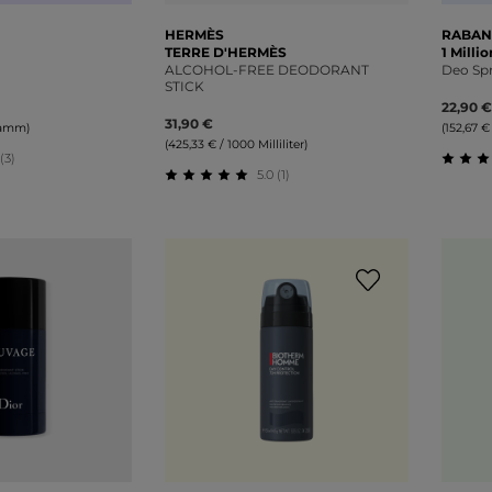
HERMÈS
RABAN
TERRE D'HERMÈS
1 Millio
ALCOHOL-FREE DEODORANT
Deo Sp
STICK
22,90 €
31,90 €
ramm)
(152,67 € 
(425,33 € / 1000 Milliliter)
 (3)
5.0 (1)
liche Bewertung von 5 von 5 Sternen
Durch
Durchschnittliche Bewertung von 5 v