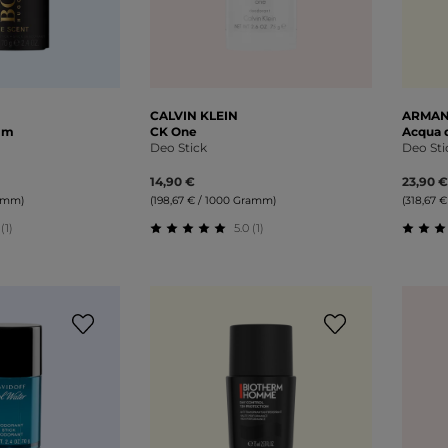
CALVIN KLEIN
ARMAN
Him
CK One
Acqua 
Deo Stick
Deo Sti
14,90 €
23,90 €
ramm)
(198,67 € / 1000 Gramm)
(318,67 
(1)
5.0 (1)
liche Bewertung von 4 von 5 Sternen
Durchschnittliche Bewertung von 5 v
Durch